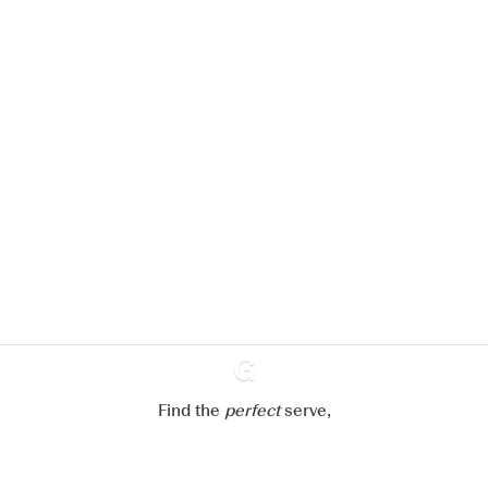
Nous aimerions utiliser des cookies
pour améliorer l’expérience de notre
site web.
En savoir plus sur
notre politique de gestion des
cookies
Paramétrer mes cookies
Refuser tout
Accepter tout
Find the
perfect
Ginventory
serve,
Gin & Tonic