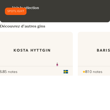
Voir la sélection
SPOTLIGHT
Découvrez d’autres gins
KOSTA HYTTGIN
BARI
8.8
5 notes
8
10 notes
ote :
 10
pour
Note :
/ 10
pour
ui.nextImg