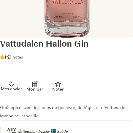
Vattudalen Hallon Gin
Score :
6
/ 10
2 notes
Mes envies
Mon bar
Noter
Description du gin
Goût épicé avec des notes de genièvre, de réglisse, d'herbes, de
framboise. et vanille.
ABV
Producteur
Vattudalen Whisky,
Suède