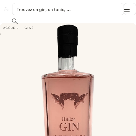
PASSER AU CONTENU
Trouvez un gin, un tonic, …
Me
GINVENTORY
Rechercher
VATTUDALEN HALLON GIN
ACCUEIL
GINS