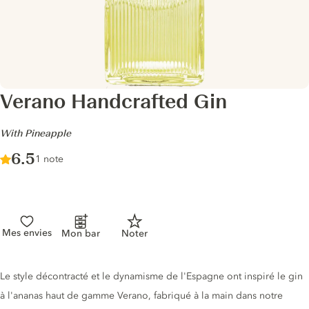
Verano Handcrafted Gin
-
With Pineapple
Score :
6.5
/ 10
1 note
Mes envies
Mon bar
Noter
Description du gin
Le style décontracté et le dynamisme de l'Espagne ont inspiré le gin
à l'ananas haut de gamme Verano, fabriqué à la main dans notre