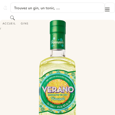
PASSER AU CONTENU
Trouvez un gin, un tonic, …
Me
GINVENTORY
Rechercher
VERANO HANDCRAFTED GIN - WITH PINEAPPLE
ACCUEIL
GINS