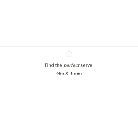
site web.
En savoir plus sur
notre politique de gestion des
cookies
Paramétrer mes cookies
Refuser tout
Accepter tout
Find the
perfect
Ginventory
serve,
Gin & Tonic
News
Contact
Privacy Policy