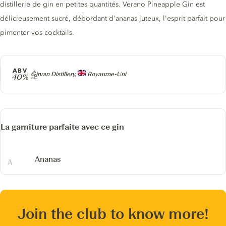
distillerie de gin en petites quantités. Verano Pineapple Gin est
délicieusement sucré, débordant d'ananas juteux, l'esprit parfait pour
pimenter vos cocktails.
ABV
Producteur
Girvan Distillery,
Royaume-Uni
40%
La garniture parfaite avec ce gin
Ananas
Join the club to know more!