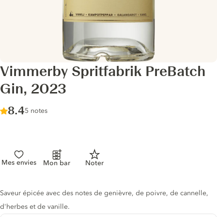
Vimmerby Spritfabrik PreBatch
Gin, 2023
Score :
8.4
/ 10
5 notes
Mes envies
Mon bar
Noter
Description du gin
Saveur épicée avec des notes de genièvre, de poivre, de cannelle,
d'herbes et de vanille.