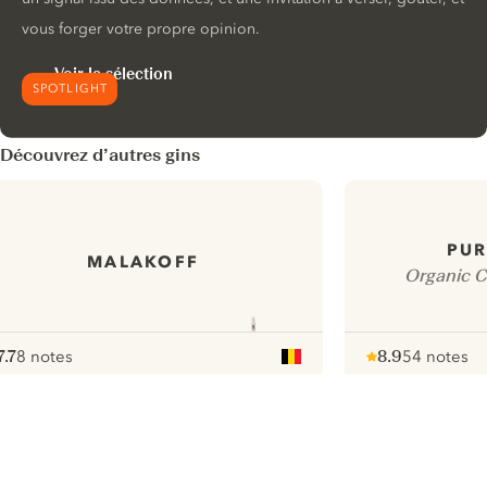
vous forger votre propre opinion.
Voir la sélection
SPOTLIGHT
Découvrez d’autres gins
PUR
MALAKOFF
Organic C
7.7
8 notes
8.9
54 notes
ote :
 10
pour
Note :
/ 10
pour
ui.nextImg