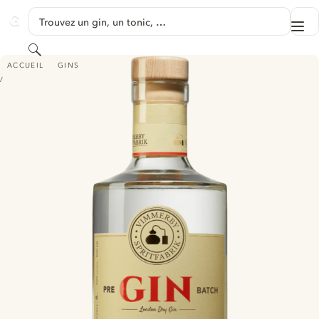
PASSER AU CONTENU
Trouvez un gin, un tonic, …
Me
GINVENTORY
Rechercher
VIMMERBY SPRITFABRIK PREBATCH GIN, 2023
ACCUEIL
GINS