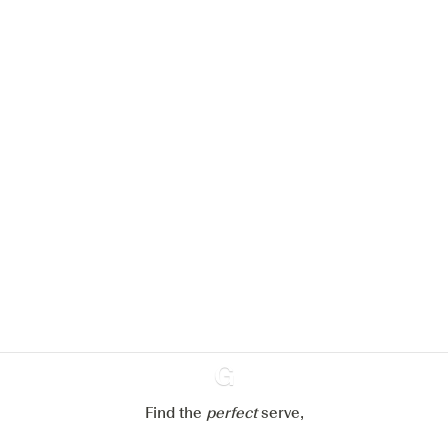
Nous aimerions utiliser des cookies
pour améliorer l’expérience de notre
site web.
En savoir plus sur
notre politique de gestion des
cookies
Paramétrer mes cookies
Refuser tout
Accepter tout
Find the
perfect
Ginventory
serve,
Gin & Tonic