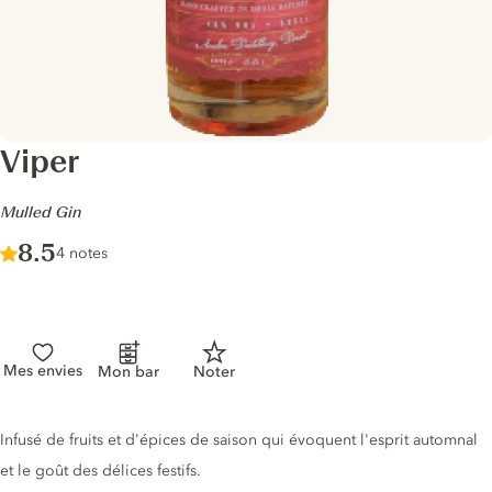
Viper
-
Mulled Gin
Score :
8.5
/ 10
4 notes
Mes envies
Mon bar
Noter
Description du gin
Infusé de fruits et d'épices de saison qui évoquent l'esprit automnal
et le goût des délices festifs.