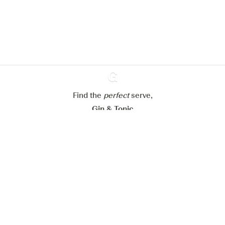
En savoir plus sur
notre politique de gestion des
cookies
Paramétrer mes cookies
Refuser tout
Accepter tout
Find the
perfect
Ginventory
serve,
Gin & Tonic
News
Contact
Privacy Policy
Tous nos gins