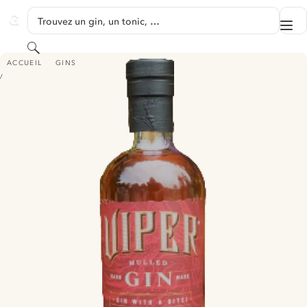
PASSER AU CONTENU
Trouvez un gin, un tonic, …
Me
GINVENTORY
Rechercher
VIPER - MULLED GIN
ACCUEIL
GINS