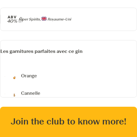
ABV
Producteur
Viper Spirits,
Royaume-Uni
40%
Les garnitures parfaites avec ce gin
Orange
Cannelle
Join the club to know more!