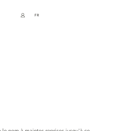
FR
Mon compte
book
Instagram
EN
DE
NL
ES
 le nom à maintes reprises jusqu'à ce