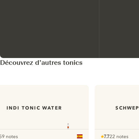
Découvrez d’autres tonics
INDI TONIC WATER
SCHWEP
59 notes
7.7
22 notes