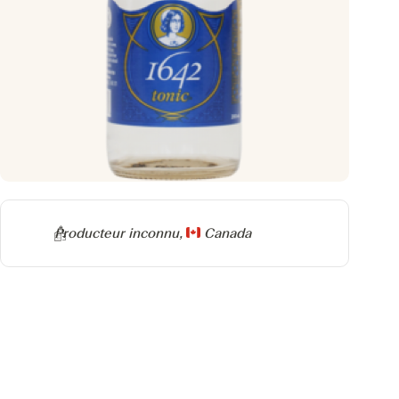
Producteur
Producteur inconnu,
Canada