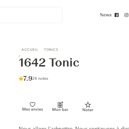
News
Face
1642 TONIC
ACCUEIL
TONICS
1642 Tonic
Score :
7.9
/ 10
24 notes
Mes envies
Mon bar
Noter
Description du tonic
Nous allons l'admettre. Nous continuons à dire