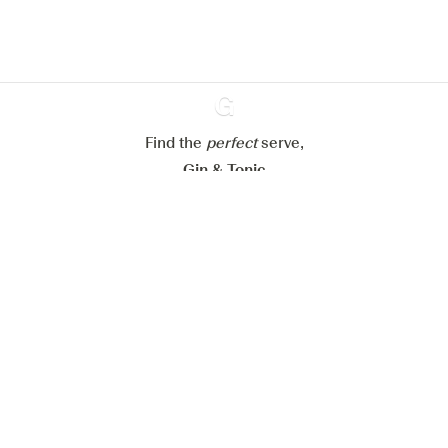
Paramétrer mes cookies
Refuser tout
Accepter tout
Find the
perfect
Ginventory
serve,
Gin & Tonic
News
Contact
Privacy Policy
Tous nos gins
Préférences Cookies