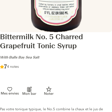
Bittermilk No. 5 Charred
Grapefruit Tonic Syrup
-
With Bulls Bay Sea Salt
Score :
7
/ 10
4 notes
Mes envies
Mon bar
Noter
Description du tonic
Pas votre tonique typique, le No.5 combine la chaux et le jus de