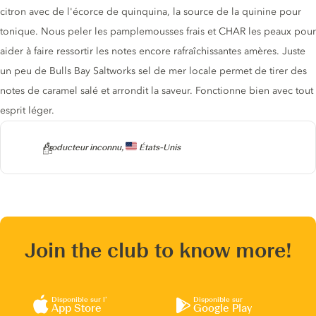
citron avec de l'écorce de quinquina, la source de la quinine pour
tonique. Nous peler les pamplemousses frais et CHAR les peaux pour
aider à faire ressortir les notes encore rafraîchissantes amères. Juste
un peu de Bulls Bay Saltworks sel de mer locale permet de tirer des
notes de caramel salé et arrondit la saveur. Fonctionne bien avec tout
esprit léger.
Producteur
Producteur inconnu,
États-Unis
Join the club to know more!
Disponible sur l’
Disponible sur
App Store
Google Play