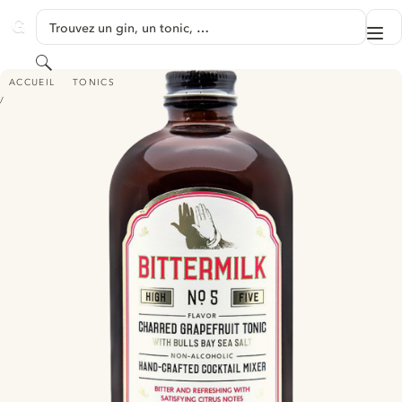
PASSER AU CONTENU
Trouvez un gin, un tonic, …
Me
GINVENTORY
Rechercher
BITTERMILK NO. 5 CHARRED GRAPEFRUIT TONIC SYRUP - WITH BULLS BA
ACCUEIL
TONICS