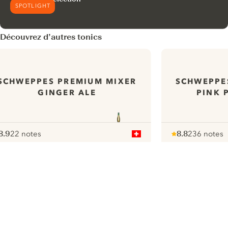
SPOTLIGHT
Découvrez d’autres tonics
SCHWEPPES PREMIUM MIXER
SCHWEPPE
GINGER ALE
PINK 
8.9
22 notes
8.8
236 notes
ote :
 10
pour
Note :
/ 10
pour
ui.nextImg