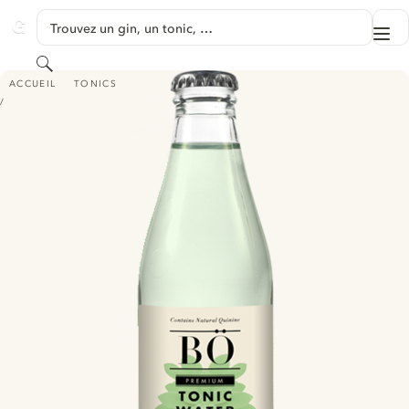
PASSER AU CONTENU
Trouvez un gin, un tonic, …
Me
GINVENTORY
Rechercher
BÖ PREMIUM TONIC WATER FRUITS
ACCUEIL
TONICS