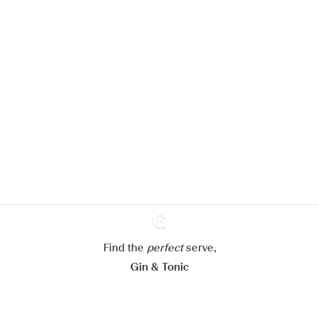
Nous aimerions utiliser des cookies
pour améliorer l’expérience de notre
site web.
En savoir plus sur
notre politique de gestion des
cookies
Paramétrer mes cookies
Refuser tout
Accepter tout
Find the
perfect
Ginventory
serve,
Gin & Tonic
News