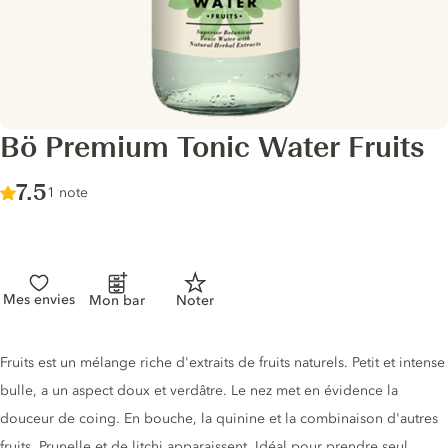
Bö Premium Tonic Water Fruits
Score :
7.5
/ 10
1 note
Mes envies
Mon bar
Noter
Description du tonic
Fruits est un mélange riche d'extraits de fruits naturels. Petit et intense
bulle, a un aspect doux et verdâtre. Le nez met en évidence la
douceur de coing. En bouche, la quinine et la combinaison d'autres
fruits, Prunelle et de litchi apparaissent. Idéal pour prendre seul,