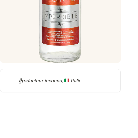
Producteur
Producteur inconnu,
Italie