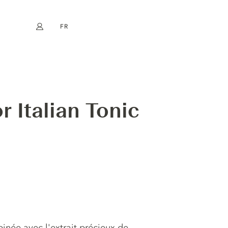
FR
Mon compte
book
Instagram
EN
DE
NL
ES
r Italian Tonic
inée avec l'extrait précieux de