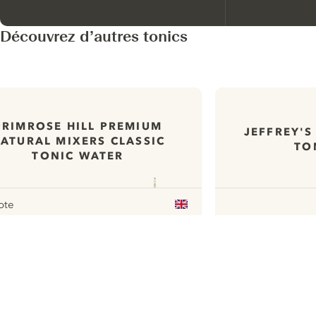
Découvrez d’autres tonics
PRIMROSE HILL PREMIUM
JEFFREY'S
ATURAL MIXERS CLASSIC
TO
TONIC WATER
ote
r
ui.nextImg
N
Find the
perfect
serve,
C