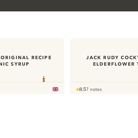
 ORIGINAL RECIPE
JACK RUDY COCKT
NIC SYRUP
ELDERFLOWER 
8.5
7 notes
Note :
/ 10
pour
ews
Tous nos gins
ontact
Préférences Cookies