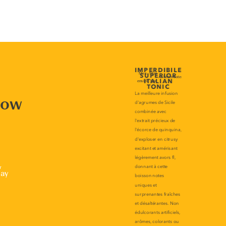
now
r
lay