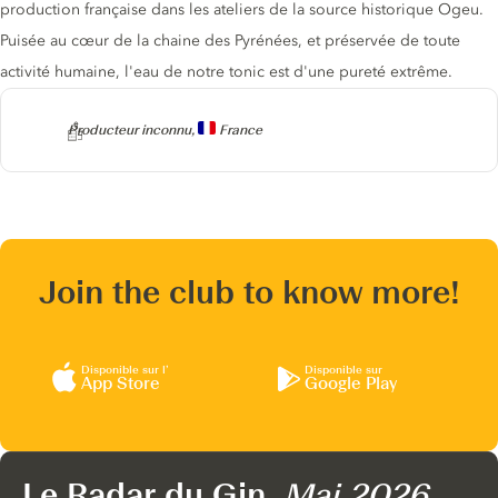
production française dans les ateliers de la source historique Ogeu.
Puisée au cœur de la chaine des Pyrénées, et préservée de toute
activité humaine, l'eau de notre tonic est d'une pureté extrême.
Producteur
Producteur inconnu,
France
Join the club to know more!
Disponible sur l’
Disponible sur
App Store
Google Play
Le Radar du Gin,
Mai 2026