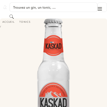
PASSER AU CONTENU
Trouvez un gin, un tonic, …
Me
GINVENTORY
Rechercher
KASKAD TONIC WATER - PIMENT
ACCUEIL
TONICS