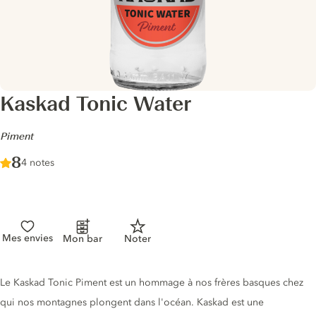
Kaskad Tonic Water
-
Piment
Score :
8
/ 10
4 notes
Mes envies
Mon bar
Noter
Description du tonic
Le Kaskad Tonic Piment est un hommage à nos frères basques chez
qui nos montagnes plongent dans l'océan. Kaskad est une