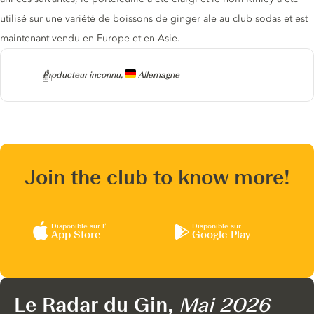
utilisé sur une variété de boissons de ginger ale au club sodas et est
maintenant vendu en Europe et en Asie.
Producteur
Producteur inconnu,
Allemagne
Join the club to know more!
Disponible sur l’
Disponible sur
App Store
Google Play
Le Radar du Gin,
Mai 2026