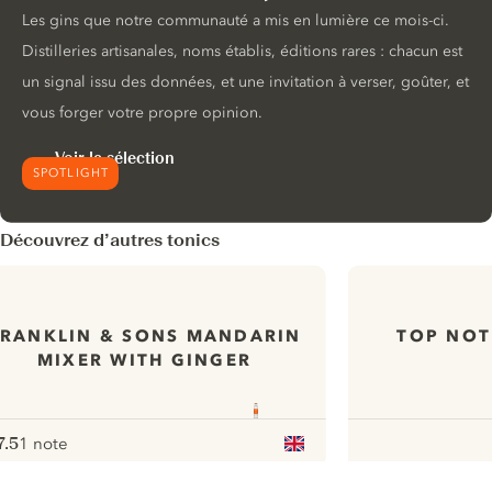
Les gins que notre communauté a mis en lumière ce mois-ci.
Distilleries artisanales, noms établis, éditions rares : chacun est
un signal issu des données, et une invitation à verser, goûter, et
vous forger votre propre opinion.
Voir la sélection
SPOTLIGHT
Découvrez d’autres tonics
FRANKLIN & SONS MANDARIN
TOP NOT
MIXER WITH GINGER
7.5
1 note
ote :
 10
pour