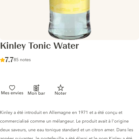
Kinley Tonic Water
Score :
7.7
/ 10
85 notes
Mes envies
Mon bar
Noter
Description du tonic
Kinley a été introduit en Allemagne en 1971 et a été conçu et
commercialisé comme un mélangeur. Le produit avait à l'origine
deux saveurs, une eau tonique standard et un citron amer. Dans les
années suivantes, le portefeuille a été élargi et le nom Kinley a été