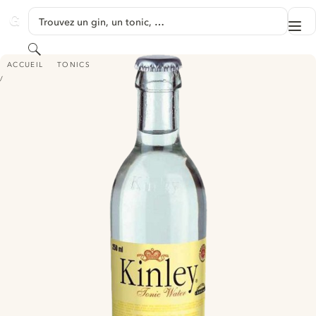
PASSER AU CONTENU
Trouvez un gin, un tonic, …
Me
GINVENTORY
Rechercher
KINLEY TONIC WATER
ACCUEIL
TONICS