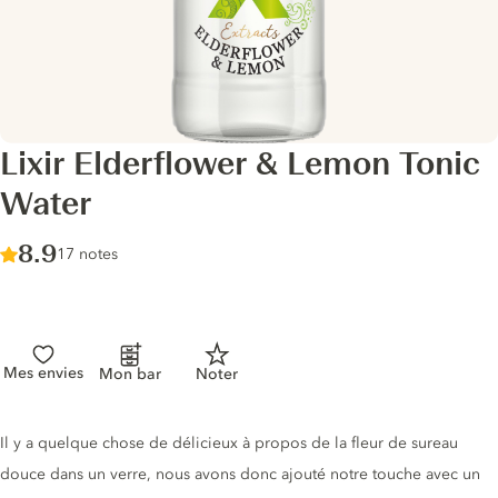
Lixir Elderflower & Lemon Tonic
Water
Score :
8.9
/ 10
17 notes
Mes envies
Mon bar
Noter
Description du tonic
Il y a quelque chose de délicieux à propos de la fleur de sureau
douce dans un verre, nous avons donc ajouté notre touche avec un