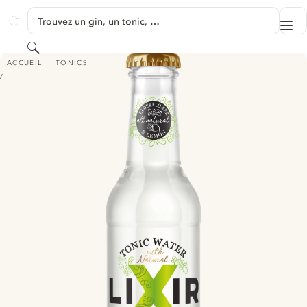
PASSER AU CONTENU
Trouvez un gin, un tonic, …
Me
GINVENTORY
Rechercher
LIXIR ELDERFLOWER & LEMON TONIC WATER
ACCUEIL
TONICS