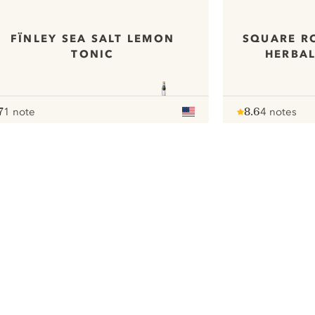
FÏNLEY SEA SALT LEMON
SQUARE R
TONIC
HERBAL
7
1 note
8.6
4 notes
ote :
 10
pour
Note :
/ 10
pour
ui.nextImg
Nous aimerions utiliser des cookies