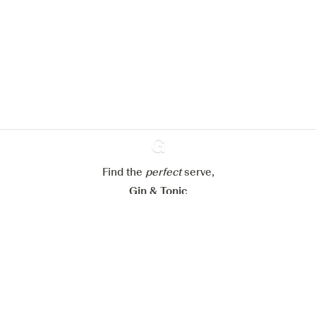
pour améliorer l’expérience de notre
site web.
En savoir plus sur
notre politique de gestion des
cookies
Paramétrer mes cookies
Refuser tout
Accepter tout
Find the
perfect
Ginventory
serve,
Gin & Tonic
News
Contact
Privacy Policy