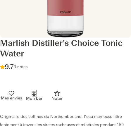
Marlish Distiller's Choice Tonic
Water
Score :
9.7
/ 10
3 notes
Mes envies
Mon bar
Noter
Description du tonic
Originaire des collines du Northumberland, l'eau marneuse filtre
lentement à travers les strates rocheuses et minérales pendant 150