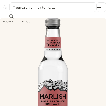
PASSER AU CONTENU
Trouvez un gin, un tonic, …
Me
GINVENTORY
Rechercher
MARLISH DISTILLER'S CHOICE TONIC WATER
ACCUEIL
TONICS