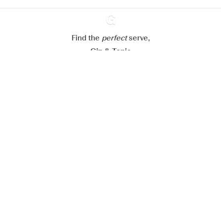
Refuser tout
Accepter tout
Find the
perfect
Ginventory
serve,
Gin & Tonic
News
Contact
Privacy Policy
Tous nos gins
Préférences Cookies
Disponible sur l’
Disponible sur