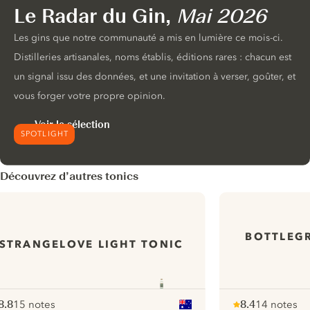
Le Radar du Gin,
Mai 2026
Les gins que notre communauté a mis en lumière ce mois-ci.
Distilleries artisanales, noms établis, éditions rares : chacun est
un signal issu des données, et une invitation à verser, goûter, et
vous forger votre propre opinion.
Voir la sélection
SPOTLIGHT
Découvrez d’autres tonics
BOTTLEGR
STRANGELOVE LIGHT TONIC
8.8
15 notes
8.4
14 notes