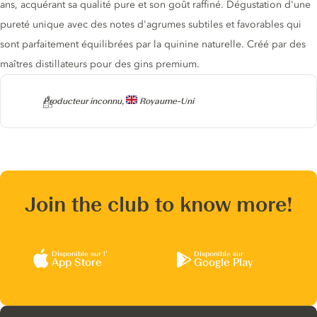
ans, acquérant sa qualité pure et son goût raffiné. Dégustation d'une
pureté unique avec des notes d'agrumes subtiles et favorables qui
sont parfaitement équilibrées par la quinine naturelle. Créé par des
maîtres distillateurs pour des gins premium.
Producteur
Producteur inconnu,
Royaume-Uni
Join the club to know more!
Disponible sur l’
Disponible sur
App Store
Google Play