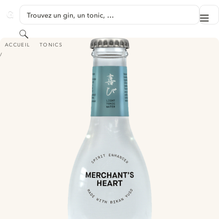
PASSER AU CONTENU
Trouvez un gin, un tonic, …
Me
GINVENTORY
Rechercher
MERCHANT'S HEART LIGHT TONIC WATER
ACCUEIL
TONICS