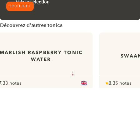
Voir la sélection
SPOTLIGHT
Découvrez d’autres tonics
MARLISH RASPBERRY TONIC
SWAAN
WATER
7.3
3 notes
8.3
5 notes
ote :
 10
pour
Note :
/ 10
pour
ui.nextImg