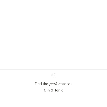
Nous aimerions utiliser des cookies
pour améliorer l’expérience de notre
site web.
En savoir plus sur
notre politique de gestion des
cookies
Paramétrer mes cookies
Refuser tout
Accepter tout
Find the
perfect
Ginventory
serve,
Gin & Tonic
News