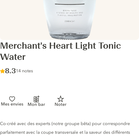
Merchant's Heart Light Tonic
Water
Score :
8.3
/ 10
14 notes
Mes envies
Mon bar
Noter
Description du tonic
Co-créé avec des experts (notre groupe bêta) pour correspondre
parfaitement avec la coupe transversale et la saveur des différents