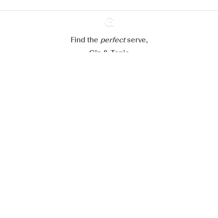
Refuser tout
Accepter tout
Find the
perfect
Ginventory
serve,
Gin & Tonic
News
Contact
Privacy Policy
Tous nos gins
Préférences Cookies
Disponible sur l’
Disponible sur