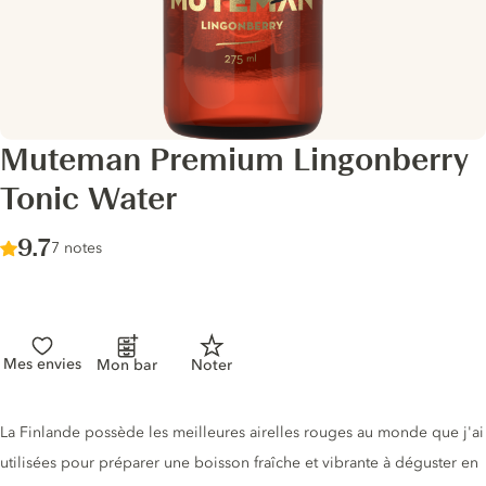
Muteman Premium Lingonberry
Tonic Water
Score :
9.7
/ 10
7 notes
Mes envies
Mon bar
Noter
Description du tonic
La Finlande possède les meilleures airelles rouges au monde que j'ai
utilisées pour préparer une boisson fraîche et vibrante à déguster en