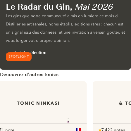
Le Radar du Gin,
Mai 2026
Les gins que notre communauté a mis en lumière ce mois-ci.
Distilleries artisanales, noms établis, éditions rares : chacun est
un signal issu des données, et une invitation à verser, goûter, et
vous forger votre propre opinion.
Voir la sélection
SPOTLIGHT
Découvrez d’autres tonics
TONIC NINKASI
& T
7
1 note
7.4
22 notes