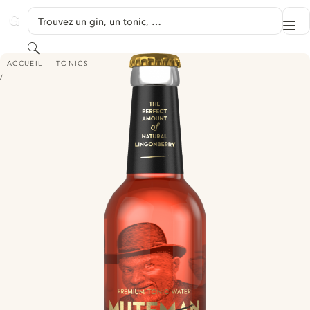
PASSER AU CONTENU
Trouvez un gin, un tonic, …
Me
GINVENTORY
Rechercher
MUTEMAN PREMIUM LINGONBERRY TONIC WATER
ACCUEIL
TONICS