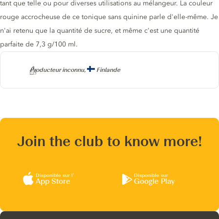
tant que telle ou pour diverses utilisations au mélangeur. La couleur
rouge accrocheuse de ce tonique sans quinine parle d'elle-même. Je
n'ai retenu que la quantité de sucre, et même c'est une quantité
parfaite de 7,3 g/100 ml.
Producteur
Producteur inconnu,
Finlande
Join the club to know more!
Disponible sur l’
Disponible sur
App Store
Google Play