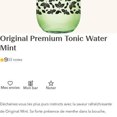
Original Premium Tonic Water
Mint
Score :
9
/ 10
33 notes
Mes envies
Mon bar
Noter
Description du tonic
Déchaînez-vous les plus purs instincts avec la saveur rafraîchissante
de Original Mint. Sa forte présence de menthe dans la bouche,