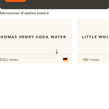
Découvrez d’autres tonics
THOMAS HENRY SODA WATER
LITTLE WO
8.1
26 notes
8
2 notes
ote :
 10
pour
Note :
/ 10
pour
ui.nextImg