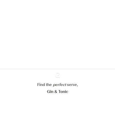
Nous aimerions utiliser des cookies
pour améliorer l’expérience de notre
site web.
En savoir plus sur
notre politique de gestion des
cookies
Paramétrer mes cookies
Refuser tout
Accepter tout
Find the
perfect
Ginventory
serve,
Gin & Tonic
News