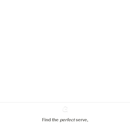
Nous aimerions utiliser des cookies
pour améliorer l’expérience de notre
site web.
En savoir plus sur
notre politique de gestion des
cookies
Paramétrer mes cookies
Refuser tout
Accepter tout
Find the
perfect
Ginventory
serve,
Gin & Tonic