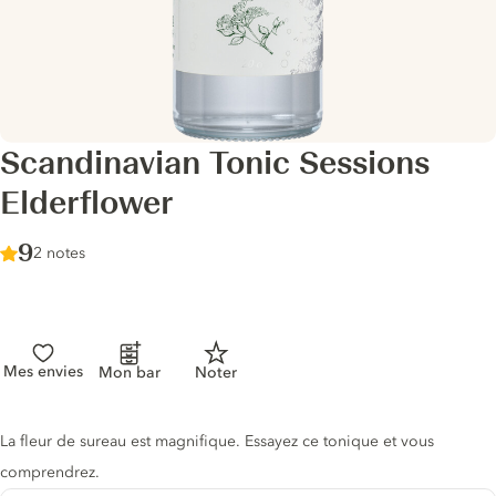
Scandinavian Tonic Sessions
Elderflower
Score :
9
/ 10
2 notes
Mes envies
Mon bar
Noter
Description du tonic
La fleur de sureau est magnifique. Essayez ce tonique et vous
comprendrez.