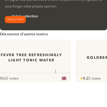
vous forger votre propre opinion.
Voir la sélection
SPOTLIGHT
Découvrez d’autres tonics
FEVER TREE REFRESHINGLY
GOLDBER
LIGHT TONIC WATER
9
565 notes
9.2
3 notes
ote :
 10
pour
Note :
/ 10
pour
ui.nextImg