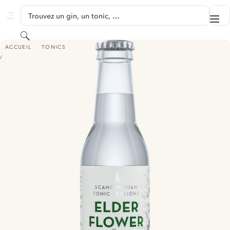
PASSER AU CONTENU
Trouvez un gin, un tonic, …
Me
GINVENTORY
Rechercher
SCANDINAVIAN TONIC SESSIONS ELDERFLOWER
ACCUEIL
TONICS