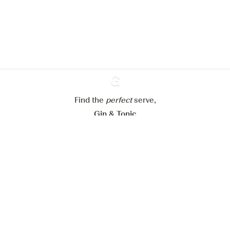
En savoir plus sur
notre politique de gestion des
cookies
Paramétrer mes cookies
Refuser tout
Accepter tout
Find the
perfect
Ginventory
serve,
Gin & Tonic
News
Contact
Privacy Policy
Tous nos gins