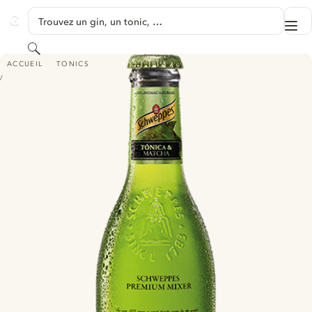
PASSER AU CONTENU
Trouvez un gin, un tonic, …
Me
GINVENTORY
Rechercher
SCHWEPPES PREMIUM MIXER MATCHA TONIC
ACCUEIL
TONICS