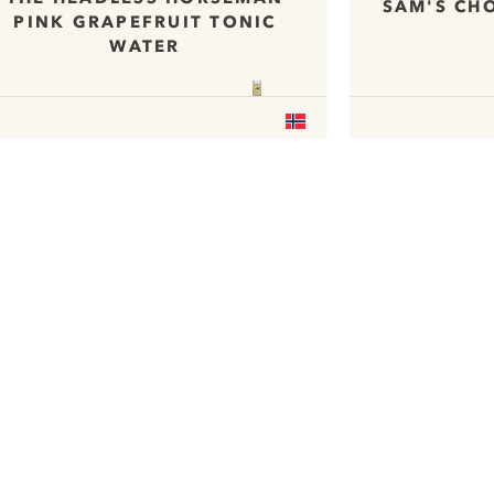
SAM'S CHO
PINK GRAPEFRUIT TONIC
WATER
ui.nextImg
Nous aimerions utiliser des cookies
pour améliorer l’expérience de notre
site web.