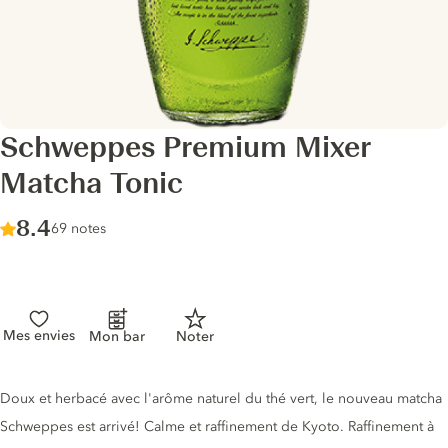
Schweppes Premium Mixer
Matcha Tonic
Score :
8.4
/ 10
69 notes
Mes envies
Mon bar
Noter
Description du tonic
Doux et herbacé avec l'arôme naturel du thé vert, le nouveau matcha
Schweppes est arrivé! Calme et raffinement de Kyoto. Raffinement à