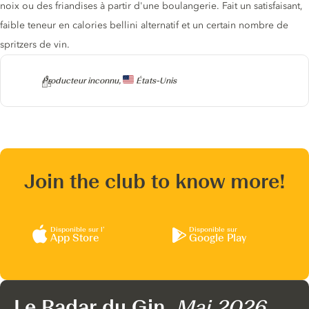
noix ou des friandises à partir d'une boulangerie. Fait un satisfaisant,
faible teneur en calories bellini alternatif et un certain nombre de
spritzers de vin.
Producteur
Producteur inconnu,
États-Unis
Join the club to know more!
Disponible sur l’
Disponible sur
App Store
Google Play
Le Radar du Gin,
Mai 2026