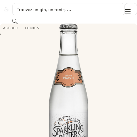
PASSER AU CONTENU
Trouvez un gin, un tonic, …
Me
GINVENTORY
Rechercher
SPARKLING BITTERS TONIC - WHITE PEACH
ACCUEIL
TONICS