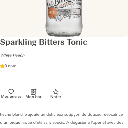
Sparkling Bitters Tonic
-
White Peach
0 note
Mes envies
Mon bar
Noter
Description du tonic
Pêche blanche ajoute un délicieux soupçon de douceur évocatrice
d'un pique-nique d'été sans soucis. A déguster à l'apéritif avec des