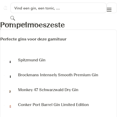
GA NAAR HOOFDINHOUD
Vind een gin, een tonic, …
Me
GINVENTORY
Zoeken
POMPELMOESZESTE
Pompelmoeszeste
HOME
GARNITUREN
Perfecte gins voor deze garnituur
Spitzmund Gin
Brockmans Intensely Smooth Premium Gin
Monkey 47 Schwarzwald Dry Gin
Conker Port Barrel Gin
Limited Edition