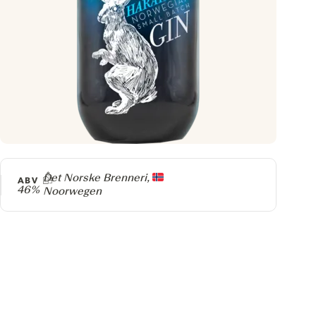
Producer
Det Norske Brenneri,
ABV
46%
Noorwegen