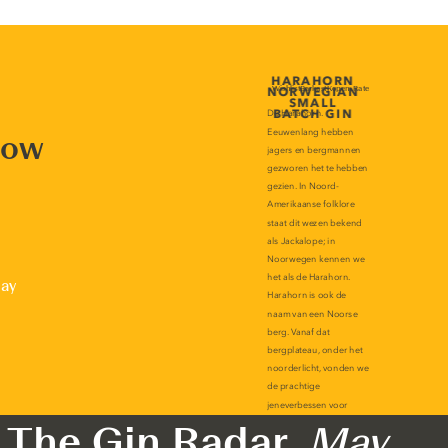
now
lay
The Gin Radar,
May