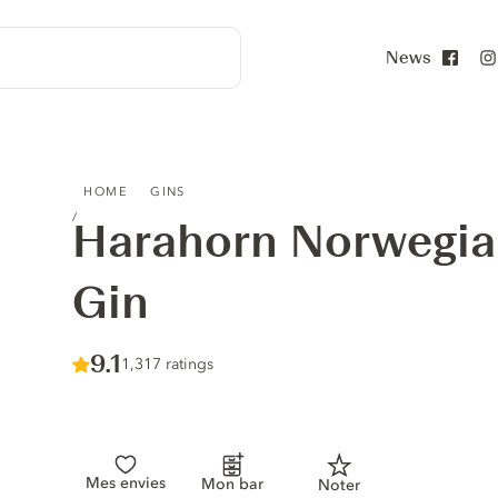
News
Face
HARAHORN NORWEGIAN SMALL BATCH GIN
HOME
GINS
Harahorn Norwegia
Gin
Score :
9.1
/ 10
1,317 ratings
Mes envies
Mon bar
Noter