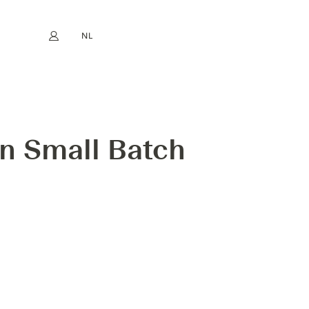
NL
Mijn account
book
Instagram
EN
FR
DE
ES
n Small Batch