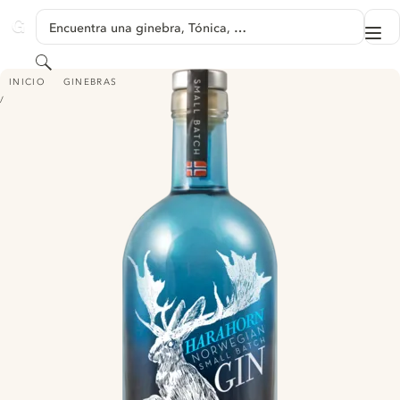
SALTAR A CONTENIDO
Encuentra una ginebra, Tónica, …
Me
GINVENTORY
Buscar
HARAHORN NORWEGIAN SMALL BATCH GIN
INICIO
GINEBRAS