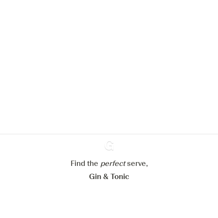
Nous aimerions utiliser des cookies
pour améliorer l’expérience de notre
site web.
En savoir plus sur
notre politique de gestion des
cookies
Paramétrer mes cookies
Find the
perfect
Ginventory
serve,
Refuser tout
Accepter tout
Gin & Tonic
News