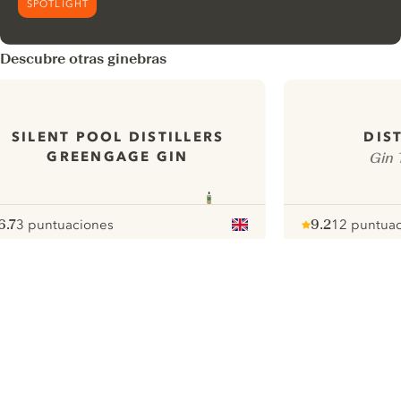
SPOTLIGHT
Descubre otras ginebras
SILENT POOL DISTILLERS
DIS
GREENGAGE GIN
Gin 
6.7
3 puntuaciones
9.2
12 puntua
ote :
 10
pour
Note :
/ 10
pour
ui.nextImg