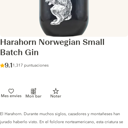
Harahorn Norwegian Small
Batch Gin
Score :
9.1
/ 10
1,317 puntuaciones
Mes envies
Mon bar
Noter
Gin description
El Harahorn. Durante muchos siglos, cazadores y montañeses han
jurado haberlo visto. En el folclore norteamericano, esta criatura se