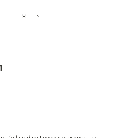
NL
Mijn account
book
Instagram
EN
FR
DE
ES
n
rn. Gelaagd met verse sinaasappel- en