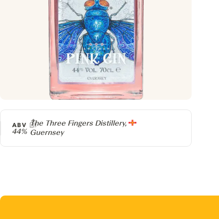
Producer
The Three Fingers Distillery,
ABV
44%
Guernsey