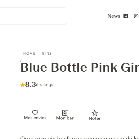
News
Face
BLUE BOTTLE PINK GIN
HOME
GINS
Blue Bottle Pink Gi
Score :
8.3
/ 10
6 ratings
Mes envies
Mon bar
Noter
Gin description
Onze roze gin heeft roze pompelmoes in de ke