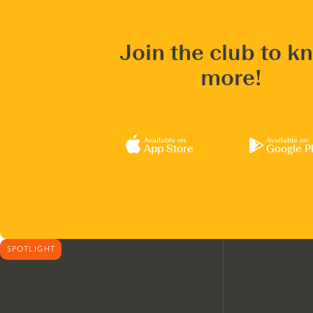
Join the club to k
more!
Available on
Available on
App Store
Google P
SPOTLIGHT