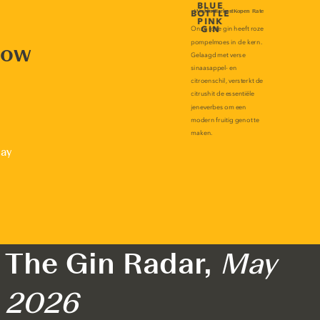
now
lay
The Gin Radar,
May
2026