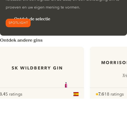
proeven en uw eigen mening te vormen.
Ontdek de selectie
SPOTLIGHT
Ontdek andere gins
MORRISO
SK WILDBERRY GIN
Tr
8.4
5 ratings
7.6
18 ratings
ote :
 10
pour
Note :
/ 10
pour
ui.nextImg