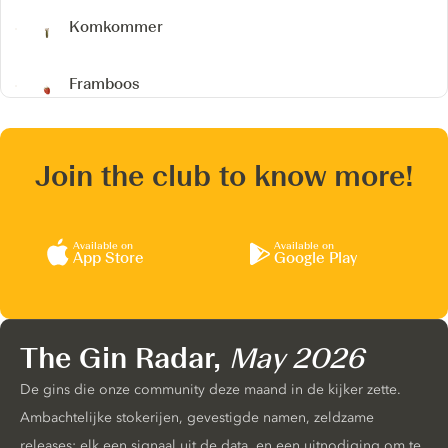
Komkommer
Framboos
Join the club to know more!
Available on
Available on
App Store
Google Play
The Gin Radar,
May 2026
De gins die onze community deze maand in de kijker zette.
Ambachtelijke stokerijen, gevestigde namen, zeldzame
releases: elk een signaal uit de data, en een uitnodiging om te