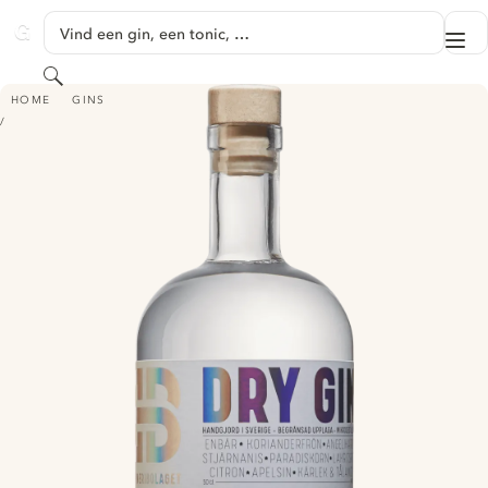
GA NAAR HOOFDINHOUD
Vind een gin, een tonic, …
Me
GINVENTORY
Zoeken
BRÄNNERIBOLAGET DRY GIN
HOME
GINS