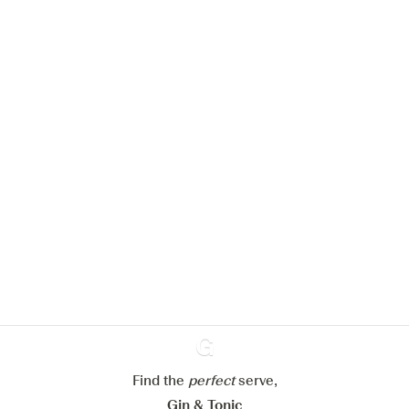
We zouden graag cookies gebruiken
om de ervaring op onze website te
verbeteren.
Meer info in verband met
ons cookiebeleid
Mijn cookie-instellingen aanpassen
Alles weigeren
Alles aanvaarden
Find the
perfect
Ginventory
serve,
Gin & Tonic