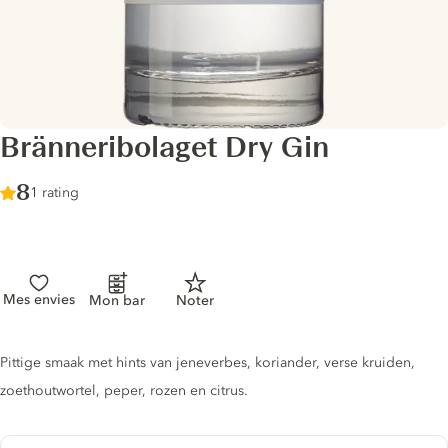
Bränneribolaget Dry Gin
Score :
8
/ 10
1 rating
Mes envies
Mon bar
Noter
Gin description
Pittige smaak met hints van jeneverbes, koriander, verse kruiden,
zoethoutwortel, peper, rozen en citrus.