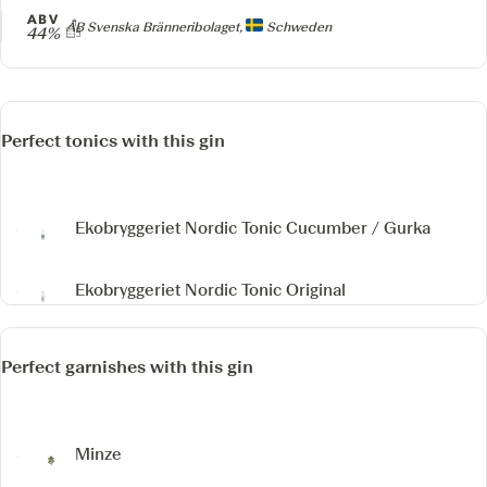
ABV
Producer
AB Svenska Bränneribolaget,
Schweden
44%
Perfect tonics with this gin
Ekobryggeriet Nordic Tonic Cucumber / Gurka
Ekobryggeriet Nordic Tonic Original
Perfect garnishes with this gin
Minze