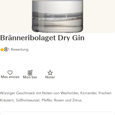
Bränneribolaget Dry Gin
Score :
8
/ 10
1 Bewertung
Mes envies
Mon bar
Noter
Gin description
Würziger Geschmack mit Noten von Wacholder, Koriander, frischen
Kräutern, Süßholzwurzel, Pfeffer, Rosen und Zitrus.