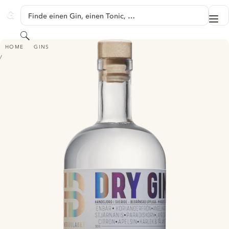
SPRINGE ZU HAUPTINHALT
Finde einen Gin, einen Tonic, …
Me
GINVENTORY
Suchen
BRÄNNERIBOLAGET DRY GIN
HOME
GINS