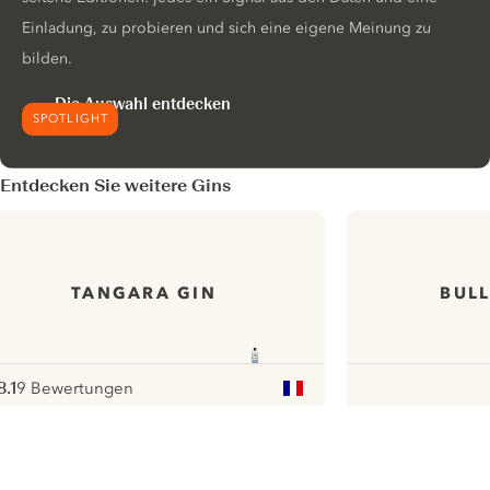
Einladung, zu probieren und sich eine eigene Meinung zu
bilden.
Die Auswahl entdecken
SPOTLIGHT
Entdecken Sie weitere Gins
TANGARA GIN
BULL
8.1
9 Bewertungen
ote :
 10
pour
ui.nextImg