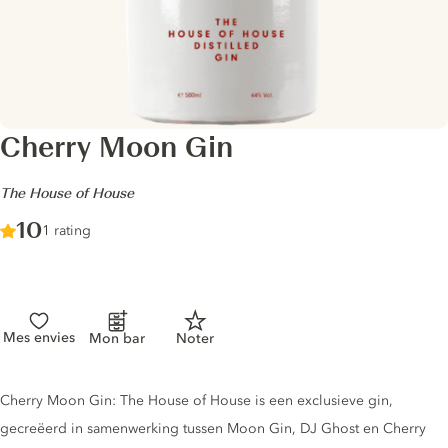
Cherry Moon Gin
-
The House of House
Score :
10
/ 10
1 rating
Mes envies
Mon bar
Noter
Gin description
Cherry Moon Gin: The House of House is een exclusieve gin,
gecreëerd in samenwerking tussen Moon Gin, DJ Ghost en Cherry