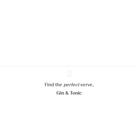
We zouden graag cookies gebruiken
om de ervaring op onze website te
verbeteren.
Meer info in verband met
ons cookiebeleid
Mijn cookie-instellingen aanpassen
Alles weigeren
Alles aanvaarden
Find the
perfect
Ginventory
serve,
Gin & Tonic
News
Contact