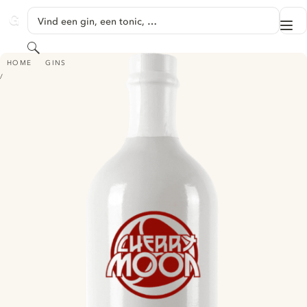
GA NAAR HOOFDINHOUD
Vind een gin, een tonic, …
Me
GINVENTORY
Zoeken
CHERRY MOON GIN - THE HOUSE OF HOUSE
HOME
GINS