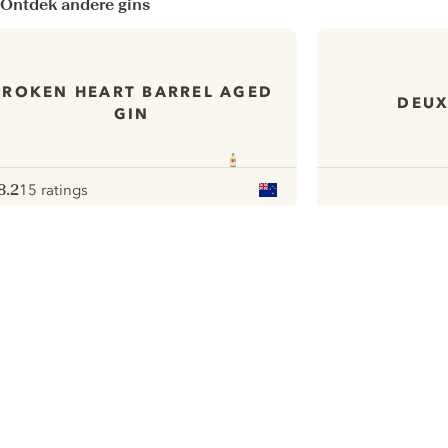
Ontdek andere gins
BROKEN HEART BARREL AGED
DEUX
GIN
8.2
15 ratings
ote :
 10
pour
ui.nextImg