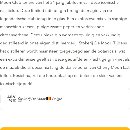
Moon Club ter ere van het 34-jarig jubileum van deze iconische
nachtclub. Deze limited edition gin brengt de magie van de
legendarische club terug in je glas. Een explosieve mix van sappige
maraschino-kersen, pittige zwarte peper en verfrissende
citroenverbena. Deze unieke gin wordt zorgvuldig en vakkundig
gedistilleerd in onze eigen distilleerderij, Stokerij De Moor. Tijdens
het distilleren wordt maansteen toegevoegd aan de botanicals, wat
een extra dimensie geeft aan deze gedurfde en krachtige gin – net als
de muziek die al decennia lang de dansvloeren van Cherry Moon laat
trillen. Bestel nu, zet die houseplaat op en beleef de sfeer van een
iconisch tijdperk!
ABV
Producer
Stokerij De Moor,
België
44%