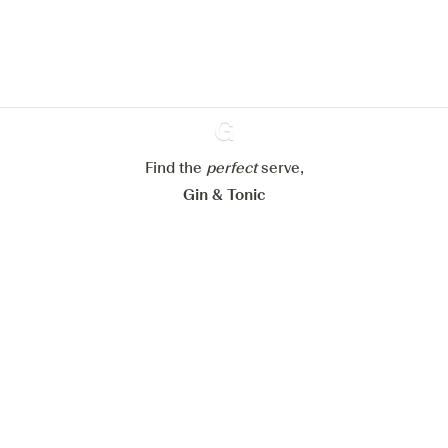
verbeteren.
Meer info in verband met
ons cookiebeleid
Mijn cookie-instellingen aanpassen
Alles weigeren
Alles aanvaarden
Find the
perfect
Ginventory
serve,
Gin & Tonic
News
Contact
Privacy Policy
Al onze Gins