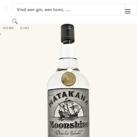
GA NAAR HOOFDINHOUD
Vind een gin, een tonic, …
Me
GINVENTORY
Zoeken
MATAKANA MOONSHINE DAMN-FINE SPLENDID GIN
HOME
GINS