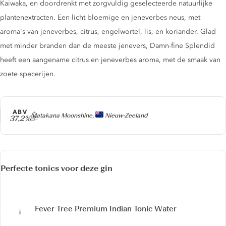
Kaiwaka, en doordrenkt met zorgvuldig geselecteerde natuurlijke
plantenextracten. Een licht bloemige en jeneverbes neus, met
aroma's van jeneverbes, citrus, engelwortel, lis, en koriander. Glad
met minder branden dan de meeste jenevers, Damn-fine Splendid
heeft een aangename citrus en jeneverbes aroma, met de smaak van
zoete specerijen.
ABV
Producer
Matakana Moonshine,
Nieuw-Zeeland
37,2%
Perfecte tonics voor deze gin
Fever Tree Premium Indian Tonic Water