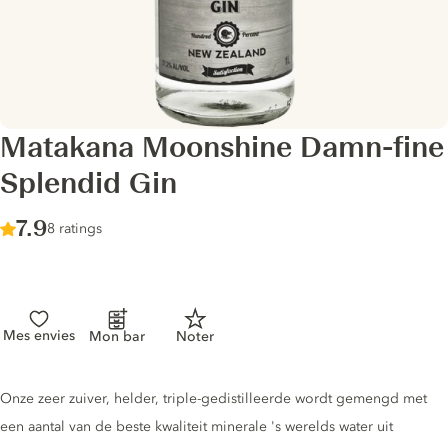
Matakana Moonshine Damn-fine
Splendid Gin
Score :
7.9
/ 10
8 ratings
Mes envies
Mon bar
Noter
Gin description
Onze zeer zuiver, helder, triple-gedistilleerde wordt gemengd met
een aantal van de beste kwaliteit minerale 's werelds water uit