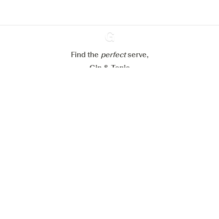
Mijn cookie-instellingen aanpassen
Alles weigeren
Alles aanvaarden
Find the
perfect
Ginventory
serve,
Gin & Tonic
News
Contact
Privacy Policy
Al onze Gins
Cookies Settings