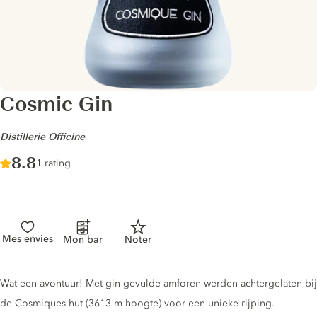
Cosmic Gin
-
Distillerie Officine
Score :
8.8
/ 10
1 rating
Mes envies
Mon bar
Noter
Gin description
Wat een avontuur! Met gin gevulde amforen werden achtergelaten bij
de Cosmiques-hut (3613 m hoogte) voor een unieke rijping.