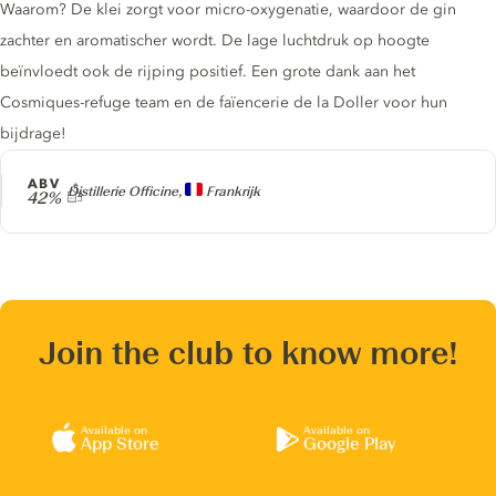
Waarom? De klei zorgt voor micro-oxygenatie, waardoor de gin
zachter en aromatischer wordt. De lage luchtdruk op hoogte
beïnvloedt ook de rijping positief. Een grote dank aan het
Cosmiques-refuge team en de faïencerie de la Doller voor hun
bijdrage!
ABV
Producer
Distillerie Officine,
Frankrijk
42%
Join the club to know more!
Available on
Available on
App Store
Google Play