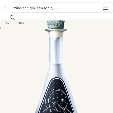
GA NAAR HOOFDINHOUD
Vind een gin, een tonic, …
Me
GINVENTORY
Zoeken
COSMIC GIN - DISTILLERIE OFFICINE
HOME
GINS