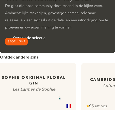
De gins die onze community deze maand in de kijker zette.
Ambachtelijke stokerijen, gevestigde namen, zeldzame
releases: elk een signaal uit de data, en een uitnodiging om te
proeven en uw eigen mening te vormen.
Ontdek de selectie
SPOTLIGHT
Ontdek andere gins
SOPHIE ORIGINAL FLORAL
CAMBRIDG
GIN
Autum
Les Larmes de Sophie
9
5 ratings
Note :
/ 10
pour