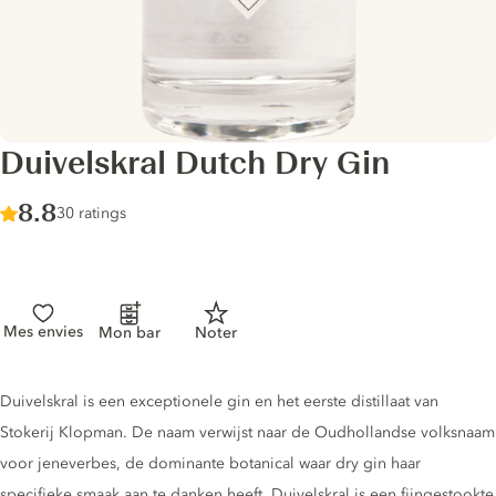
Duivelskral Dutch Dry Gin
Score :
8.8
/ 10
30 ratings
Mes envies
Mon bar
Noter
Gin description
Duivelskral is een exceptionele gin en het eerste distillaat van
Stokerij Klopman. De naam verwijst naar de Oudhollandse volksnaam
voor jeneverbes, de dominante botanical waar dry gin haar
specifieke smaak aan te danken heeft. Duivelskral is een fijngestookte