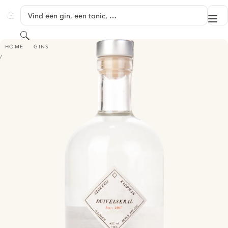
GA NAAR HOOFDINHOUD
Vind een gin, een tonic, …
Me
GINVENTORY
Zoeken
DUIVELSKRAL DUTCH DRY GIN
HOME
GINS