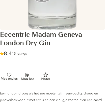
Eccentric Madam Geneva
London Dry Gin
Score :
8.4
/ 10
15 ratings
Mes envies
Mon bar
Noter
Gin description
Een london droog als het zou moeten zijn. Eenvoudig, droog en
jeneverbes vooruit met citrus en een vleugje zoethout en een aantal