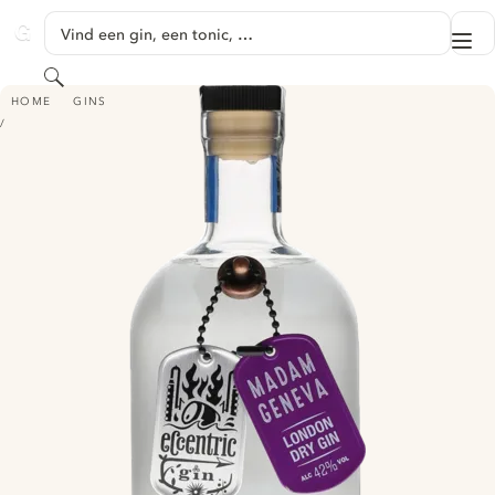
GA NAAR HOOFDINHOUD
Vind een gin, een tonic, …
Me
GINVENTORY
Zoeken
ECCENTRIC MADAM GENEVA LONDON DRY GIN
HOME
GINS