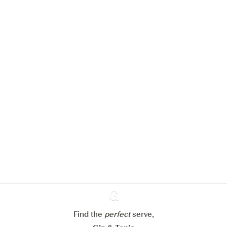
We zouden graag cookies gebruiken
om de ervaring op onze website te
verbeteren.
Meer info in verband met
ons cookiebeleid
Mijn cookie-instellingen aanpassen
Alles weigeren
Alles aanvaarden
Find the
perfect
Ginventory
serve,