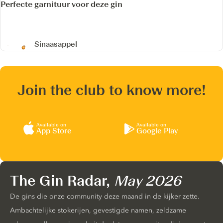
Perfecte garnituur voor deze gin
Sinaasappel
Join the club to know more!
Available on
Available on
App Store
Google Play
The Gin Radar,
May 2026
De gins die onze community deze maand in de kijker zette.
Ambachtelijke stokerijen, gevestigde namen, zeldzame