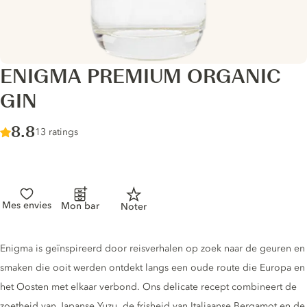
ENIGMA PREMIUM ORGANIC
GIN
Score :
8.8
/ 10
13 ratings
Mes envies
Mon bar
Noter
Gin description
Enigma is geïnspireerd door reisverhalen op zoek naar de geuren en
smaken die ooit werden ontdekt langs een oude route die Europa en
het Oosten met elkaar verbond. Ons delicate recept combineert de
zoetheid van Japanse Yuzu, de frisheid van Italiaanse Bergamot en de