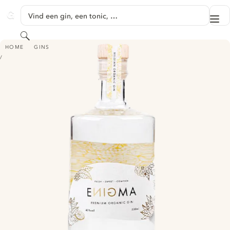
GA NAAR HOOFDINHOUD
Vind een gin, een tonic, …
Me
GINVENTORY
Zoeken
ENIGMA PREMIUM ORGANIC GIN
HOME
GINS