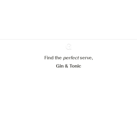
verbeteren.
Meer info in verband met
ons cookiebeleid
Mijn cookie-instellingen aanpassen
Alles weigeren
Alles aanvaarden
Find the
perfect
Ginventory
serve,
Gin & Tonic
News
Contact
Privacy Policy
Al onze Gins