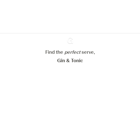
En savoir plus sur
notre politique de gestion des
cookies
Paramétrer mes cookies
Refuser tout
Accepter tout
Find the
perfect
Ginventory
serve,
Gin & Tonic
News
Contact
Privacy Policy
Tous nos gins