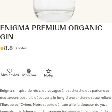
ENIGMA PREMIUM ORGANIC
GIN
Score :
8.8
/ 10
13 notes
Mes envies
Mon bar
Noter
Description du gin
Enigma s'inspire de récits de voyages à la recherche des parfums et
des saveurs autrefois découverts le long d'une ancienne route reliant
l'Europe et l'Orient. Notre recette délicate allie la douceur du yuzu
japonais, la fraîcheur de la bergamote italienne et la complexité du