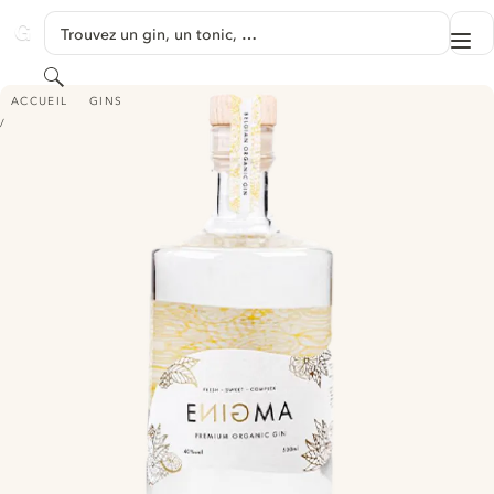
PASSER AU CONTENU
Trouvez un gin, un tonic, …
Me
GINVENTORY
Rechercher
ENIGMA PREMIUM ORGANIC GIN
ACCUEIL
GINS