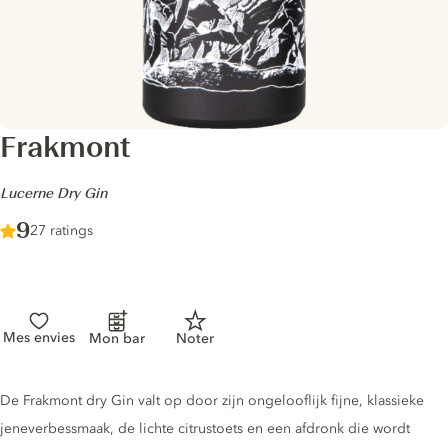
Frakmont
-
Lucerne Dry Gin
Score :
9
/ 10
27 ratings
Mes envies
Mon bar
Noter
Gin description
De Frakmont dry Gin valt op door zijn ongelooflijk fijne, klassieke
jeneverbessmaak, de lichte citrustoets en een afdronk die wordt