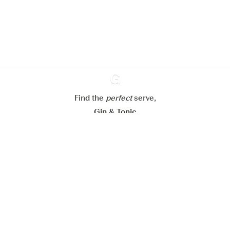
verbeteren.
Meer info in verband met
ons cookiebeleid
Mijn cookie-instellingen aanpassen
Alles weigeren
Alles aanvaarden
Find the
perfect
Ginventory
serve,
Gin & Tonic
News
Contact
Privacy Policy
Al onze Gins