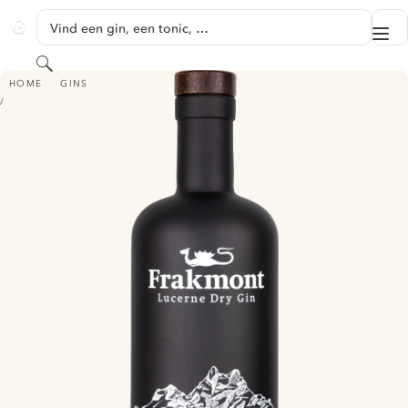
GA NAAR HOOFDINHOUD
Vind een gin, een tonic, …
Me
GINVENTORY
Zoeken
FRAKMONT - LUCERNE DRY GIN
HOME
GINS