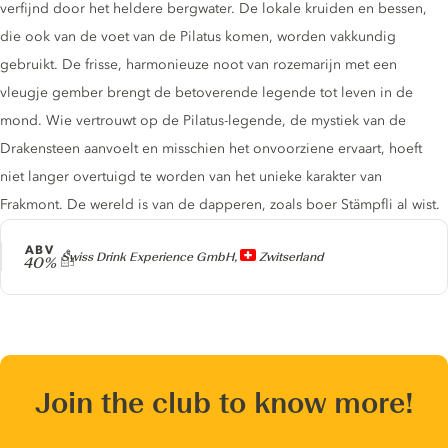
verfijnd door het heldere bergwater. De lokale kruiden en bessen,
die ook van de voet van de Pilatus komen, worden vakkundig
gebruikt. De frisse, harmonieuze noot van rozemarijn met een
vleugje gember brengt de betoverende legende tot leven in de
mond. Wie vertrouwt op de Pilatus-legende, de mystiek van de
Drakensteen aanvoelt en misschien het onvoorziene ervaart, hoeft
niet langer overtuigd te worden van het unieke karakter van
Frakmont. De wereld is van de dapperen, zoals boer Stämpfli al wist.
ABV
Producer
Swiss Drink Experience GmbH,
Zwitserland
40%
Join the club to know more!