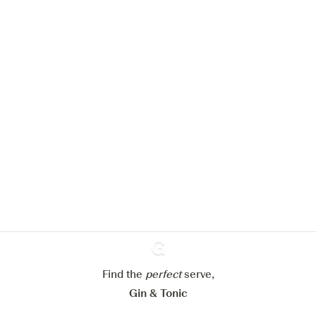
We zouden graag cookies gebruiken
om de ervaring op onze website te
verbeteren.
Meer info in verband met
ons cookiebeleid
Mijn cookie-instellingen aanpassen
Alles weigeren
Alles aanvaarden
Find the
perfect
Ginventory
serve,
Gin & Tonic