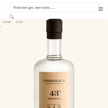
GA NAAR HOOFDINHOUD
Vind een gin, een tonic, …
Me
GINVENTORY
Zoeken
INSHRIACH 43% ORIGINAL SPEYSIDE DRY GIN
HOME
GINS