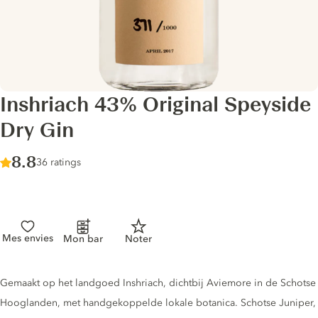
Inshriach 43% Original Speyside
Dry Gin
Score :
8.8
/ 10
36 ratings
Mes envies
Mon bar
Noter
Gin description
Gemaakt op het landgoed Inshriach, dichtbij Aviemore in de Schotse
Hooglanden, met handgekoppelde lokale botanica. Schotse Juniper,