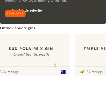
proeven en uw eigen mening te vormen.
Ontdek de selectie
SPOTLIGHT
Ontdek andere gins
TRIPLE P
SÜD POLAIRE X GIN
Expedition Strength
8.3
4 ratings
8.1
37 ratings
ote :
 10
pour
Note :
/ 10
pour
ui.nextImg