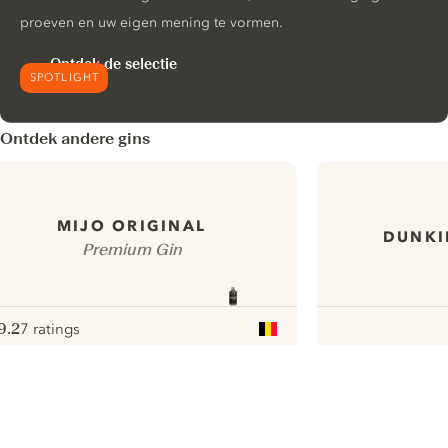
proeven en uw eigen mening te vormen.
Ontdek de selectie
SPOTLIGHT
Ontdek andere gins
MIJO ORIGINAL
DUNKI
Premium Gin
9.2
7 ratings
ote :
 10
pour
ui.nextImg