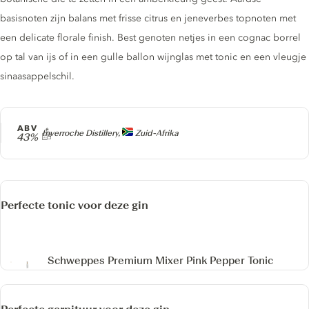
basisnoten zijn balans met frisse citrus en jeneverbes topnoten met
een delicate florale finish. Best genoten netjes in een cognac borrel
op tal van ijs of in een gulle ballon wijnglas met tonic en een vleugje
sinaasappelschil.
ABV
Producer
Inverroche Distillery,
Zuid-Afrika
43%
Perfecte tonic voor deze gin
Schweppes Premium Mixer Pink Pepper Tonic