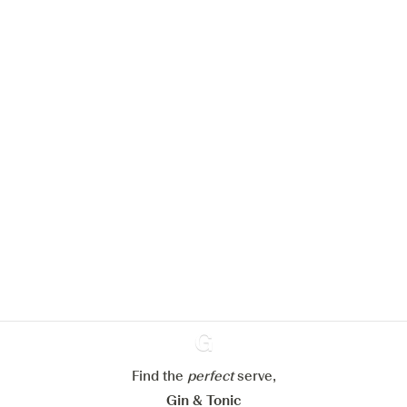
We zouden graag cookies gebruiken
om de ervaring op onze website te
verbeteren.
Meer info in verband met
ons cookiebeleid
Mijn cookie-instellingen aanpassen
Alles weigeren
Alles aanvaarden
Find the
perfect
Ginventory
serve,
Gin & Tonic