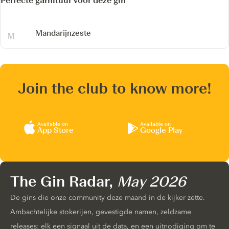
Perfecte garnituur voor deze gin
Mandarijnzeste
Join the club to know more!
Available on
Available on
App Store
Google Play
The Gin Radar,
May 2026
De gins die onze community deze maand in de kijker zette.
Ambachtelijke stokerijen, gevestigde namen, zeldzame
releases: elk een signaal uit de data, en een uitnodiging om te