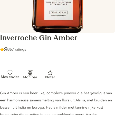
Inverroche Gin Amber
Score :
9
/ 10
367 ratings
Mes envies
Mon bar
Noter
Gin description
Gin Amber is een heerlijke, complexe jenever die het gevolg is van
een harmonieuze samensmelting van flora uit Afrika, met kruiden en
bessen uit India en Europa. Het is milder met tannine rijke kust
botanische die te zetten in een amberkleurig geest. Aardse