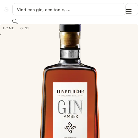
GA NAAR HOOFDINHOUD
Vind een gin, een tonic, …
Me
GINVENTORY
Zoeken
INVERROCHE GIN AMBER
HOME
GINS