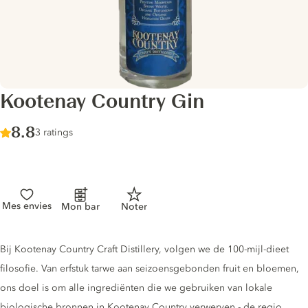
Kootenay Country Gin
Score :
8.8
/ 10
3 ratings
Mes envies
Mon bar
Noter
Gin description
Bij Kootenay Country Craft Distillery, volgen we de 100-mijl-dieet
filosofie. Van erfstuk tarwe aan seizoensgebonden fruit en bloemen,
ons doel is om alle ingrediënten die we gebruiken van lokale
biologische bronnen in Kootenay Country verwerven - de regio