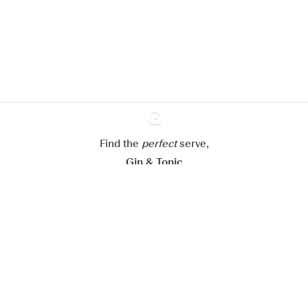
om de ervaring op onze website te
verbeteren.
Meer info in verband met
ons cookiebeleid
Mijn cookie-instellingen aanpassen
Alles weigeren
Alles aanvaarden
Find the
perfect
Ginventory
serve,
Gin & Tonic
News
Contact
Privacy Policy
Al onze Gins