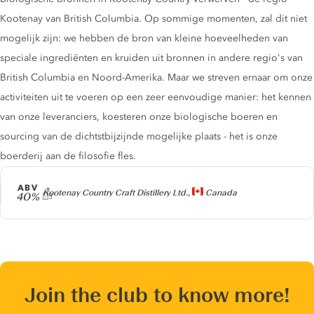
Kootenay van British Columbia. Op sommige momenten, zal dit niet
mogelijk zijn: we hebben de bron van kleine hoeveelheden van
speciale ingrediënten en kruiden uit bronnen in andere regio's van
British Columbia en Noord-Amerika. Maar we streven ernaar om onze
activiteiten uit te voeren op een zeer eenvoudige manier: het kennen
van onze leveranciers, koesteren onze biologische boeren en
sourcing van de dichtstbijzijnde mogelijke plaats - het is onze
boerderij aan de filosofie fles.
ABV
Producer
Kootenay Country Craft Distillery Ltd.,
Canada
40%
Join the club to know more!