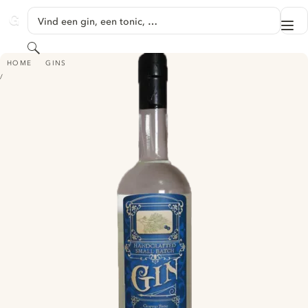
GA NAAR HOOFDINHOUD
Vind een gin, een tonic, …
Me
GINVENTORY
Zoeken
KOOTENAY COUNTRY GIN
HOME
GINS