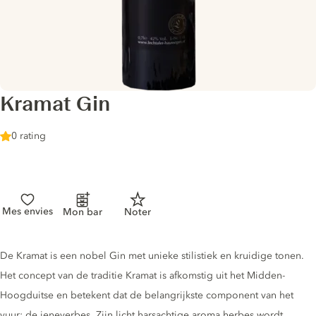
Kramat Gin
0 rating
Mes envies
Mon bar
Noter
Gin description
De Kramat is een nobel Gin met unieke stilistiek en kruidige tonen.
Het concept van de traditie Kramat is afkomstig uit het Midden-
Hoogduitse en betekent dat de belangrijkste component van het
vuur: de jeneverbes. Zijn licht harsachtige aroma herbes wordt