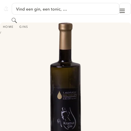
GA NAAR HOOFDINHOUD
Vind een gin, een tonic, …
Me
GINVENTORY
Zoeken
KRAMAT GIN
HOME
GINS