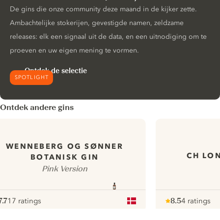
De gins die onze community deze maand in de kijker zette.
Ambachtelijke stokerijen, gevestigde namen, zeldzame
releases: elk een signaal uit de data, en een uitnodiging om te
proeven en uw eigen mening te vormen.
Ontdek de selectie
SPOTLIGHT
Ontdek andere gins
WENNEBERG OG SØNNER
CH LO
BOTANISK GIN
Pink Version
7.7
17 ratings
8.5
4 ratings
ote :
 10
pour
Note :
/ 10
pour