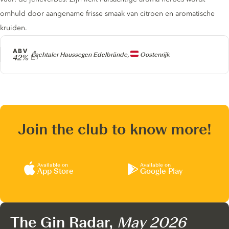
omhuld door aangename frisse smaak van citroen en aromatische
kruiden.
ABV
Producer
Lechtaler Haussegen Edelbrände,
Oostenrijk
42%
Join the club to know more!
Available on
Available on
App Store
Google Play
The Gin Radar,
May 2026