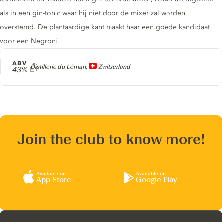
als in een gin-tonic waar hij niet door de mixer zal worden
overstemd. De plantaardige kant maakt haar een goede kandidaat
voor een Negroni.
ABV
Producer
Distillerie du Léman,
Zwitserland
43%
Join the club to know more!
Available on
Available on
App Store
Google Play