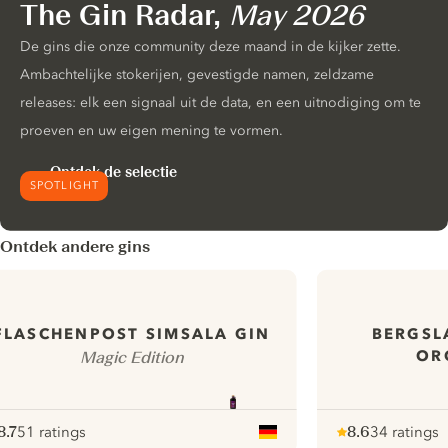
The Gin Radar,
May 2026
De gins die onze community deze maand in de kijker zette.
Ambachtelijke stokerijen, gevestigde namen, zeldzame
releases: elk een signaal uit de data, en een uitnodiging om te
proeven en uw eigen mening te vormen.
Ontdek de selectie
SPOTLIGHT
Ontdek andere gins
BERGSL
FLASCHENPOST SIMSALA GIN
OR
Magic Edition
8.7
51 ratings
8.6
34 ratings
ote :
 10
pour
Note :
/ 10
pour