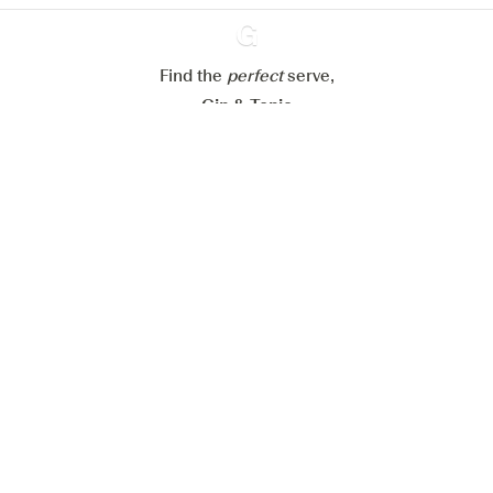
Alles weigeren
Alles aanvaarden
Find the
perfect
Ginventory
serve,
Gin & Tonic
News
Contact
Privacy Policy
Al onze Gins
Cookies Settings
Available on
Available on
App Store
Google Play