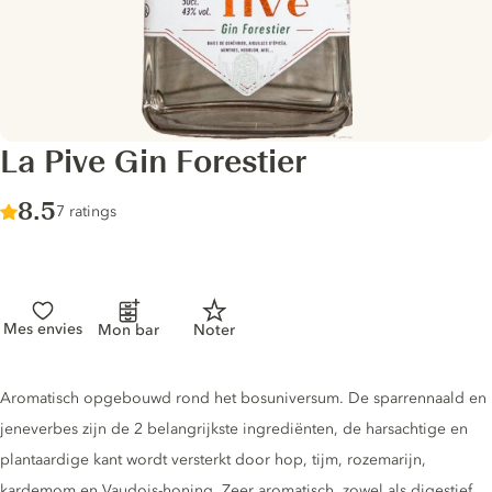
La Pive Gin Forestier
Score :
8.5
/ 10
7 ratings
Mes envies
Mon bar
Noter
Gin description
Aromatisch opgebouwd rond het bosuniversum. De sparrennaald en
jeneverbes zijn de 2 belangrijkste ingrediënten, de harsachtige en
plantaardige kant wordt versterkt door hop, tijm, rozemarijn,
kardemom en Vaudois-honing. Zeer aromatisch, zowel als digestief