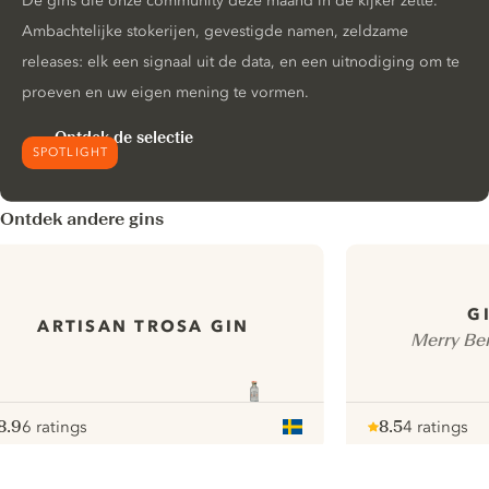
De gins die onze community deze maand in de kijker zette.
Ambachtelijke stokerijen, gevestigde namen, zeldzame
releases: elk een signaal uit de data, en een uitnodiging om te
proeven en uw eigen mening te vormen.
Ontdek de selectie
SPOTLIGHT
Ontdek andere gins
G
ARTISAN TROSA GIN
Merry Ber
8.9
6 ratings
8.5
4 ratings
ote :
 10
pour
Note :
/ 10
pour
ui.nextImg