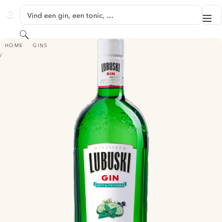
GA NAAR HOOFDINHOUD
Vind een gin, een tonic, …
Me
GINVENTORY
Zoeken
LUBUSKI GIN - MINT & CUCUMBER
HOME
GINS