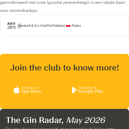
gecombineerd met onze typische jeneverbesgin is een ideale basis
voor zomerdrankjes.
ABV
Producer
Henkell & Co (VinPol Polska),
Polen
38%
Join the club to know more!
Available on
Available on
App Store
Google Play
The Gin Radar,
May 2026