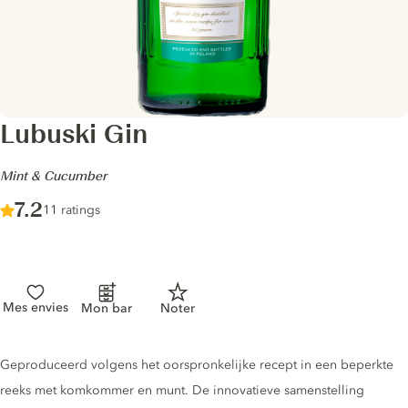
Lubuski Gin
-
Mint & Cucumber
Score :
7.2
/ 10
11 ratings
Mes envies
Mon bar
Noter
Gin description
Geproduceerd volgens het oorspronkelijke recept in een beperkte
reeks met komkommer en munt. De innovatieve samenstelling