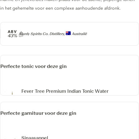
in het gehemelte voor een complexe aanhoudende afdronk.
ABV
Producer
Manly Spirits Co. Distillery,
Australië
43%
Perfecte tonic voor deze gin
Fever Tree Premium Indian Tonic Water
Perfecte garnituur voor deze gin
Sinaasappel