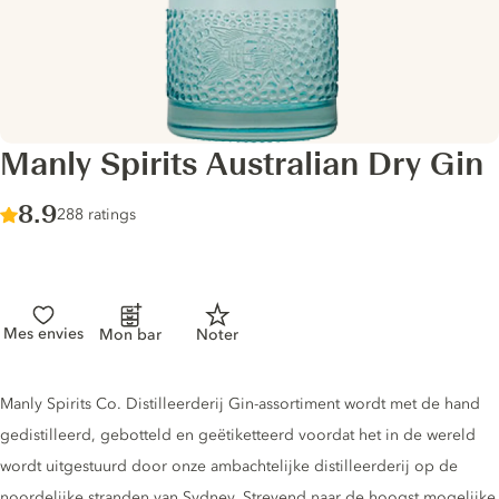
Manly Spirits Australian Dry Gin
Score :
8.9
/ 10
288 ratings
Mes envies
Mon bar
Noter
Gin description
Manly Spirits Co. Distilleerderij Gin-assortiment wordt met de hand
gedistilleerd, gebotteld en geëtiketteerd voordat het in de wereld
wordt uitgestuurd door onze ambachtelijke distilleerderij op de
noordelijke stranden van Sydney. Strevend naar de hoogst mogelijke