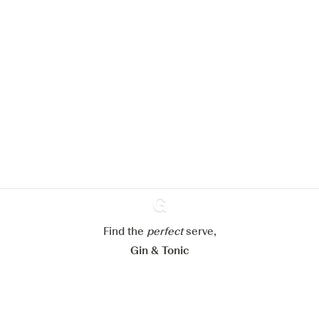
We zouden graag cookies gebruiken
om de ervaring op onze website te
verbeteren.
Meer info in verband met
ons cookiebeleid
Mijn cookie-instellingen aanpassen
Find the
perfect
Ginventory
serve,
Alles weigeren
Alles aanvaarden
Gin & Tonic
News