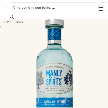
GA NAAR HOOFDINHOUD
Vind een gin, een tonic, …
Me
GINVENTORY
Zoeken
MANLY SPIRITS AUSTRALIAN DRY GIN
HOME
GINS