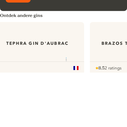
Ontdek andere gins
TEPHRA GIN D'AUBRAC
BRAZOS T
8.5
2 ratings
Note :
/ 10
pour
ui.nextImg