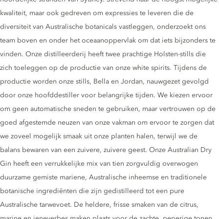
kwaliteit, maar ook gedreven om expressies te leveren die de
diversiteit van Australische botanicals vastleggen, onderzoekt ons
team boven en onder het oceaanoppervlak om dat iets bijzonders te
vinden. Onze distilleerderij heeft twee prachtige Holsten-stills die
zich toeleggen op de productie van onze white spirits. Tijdens de
productie worden onze stills, Bella en Jordan, nauwgezet gevolgd
door onze hoofddestiller voor belangrijke tijden. We kiezen ervoor
om geen automatische sneden te gebruiken, maar vertrouwen op de
goed afgestemde neuzen van onze vakman om ervoor te zorgen dat
we zoveel mogelijk smaak uit onze planten halen, terwijl we de
balans bewaren van een zuivere, zuivere geest. Onze Australian Dry
Gin heeft een verrukkelijke mix van tien zorgvuldig overwogen
duurzame gemiste mariene, Australische inheemse en traditionele
botanische ingrediënten die zijn gedistilleerd tot een pure
Australische tarwevoet. De heldere, frisse smaken van de citrus,
marine en jeneverbes maken plaats voor de zachte, peperige tonen