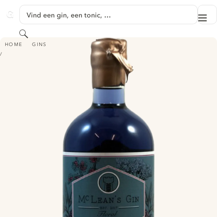
GA NAAR HOOFDINHOUD
Vind een gin, een tonic, …
Me
GINVENTORY
Zoeken
MCLEAN'S GIN - FLORAL
HOME
GINS