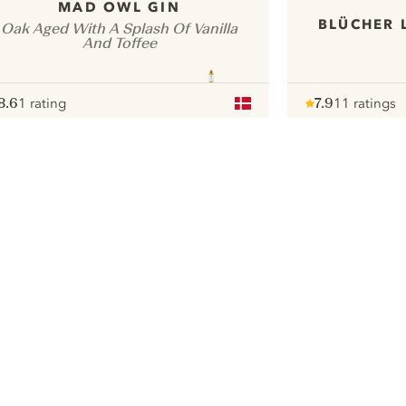
MAD OWL GIN
BLÜCHER 
Oak Aged With A Splash Of Vanilla
And Toffee
8.6
1 rating
7.9
11 ratings
ote :
 10
pour
Note :
/ 10
pour
ui.nextImg
We zouden graag cookies gebruiken