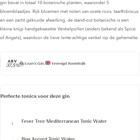
gin bevat in totaal 10 botanische planten, waaronder 5
bloemblaadjes. Rijk bloemen met noten van zoete roos, taarthibiscus
en een zacht gekruide afwerking, de stand-out botanische is een
kleine knijp handgekweekte Venkelpollen (anders bekend als Spice
of Angels), waardoor de lieve lente-achtige venkel op de gehemelte.
ABV
Producer
McLean's Gin,
Verenigd Koninkrijk
37,5%
Perfecte tonics voor deze gin
Fever Tree Mediterranean Tonic Water
Bon Accord Tonic Water