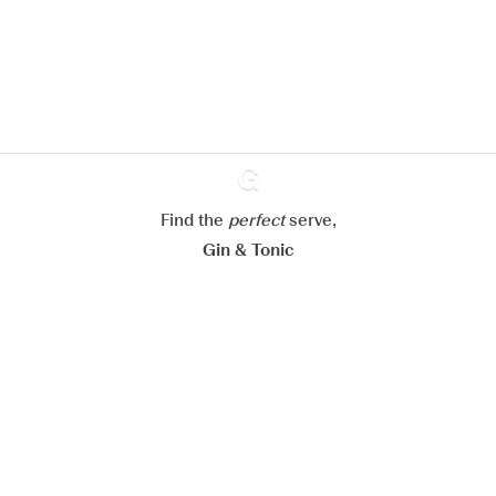
om de ervaring op onze website te
verbeteren.
Meer info in verband met
ons cookiebeleid
Mijn cookie-instellingen aanpassen
Alles weigeren
Alles aanvaarden
Find the
perfect
Ginventory
serve,
Gin & Tonic
News
Contact
Privacy Policy
Al onze Gins