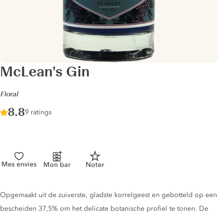
McLean's Gin
-
Floral
Score :
8.8
/ 10
9 ratings
Mes envies
Mon bar
Noter
Gin description
Opgemaakt uit de zuiverste, gladste korrelgeest en gebotteld op een
bescheiden 37,5% om het delicate botanische profiel te tonen. De