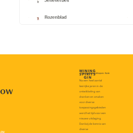
Jeneverbes
Rozenblad
now
lay