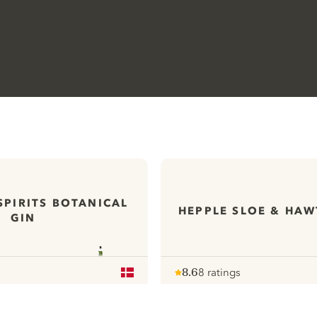
SPIRITS BOTANICAL
HEPPLE SLOE & HA
GIN
8.6
8 ratings
Note :
/ 10
pour