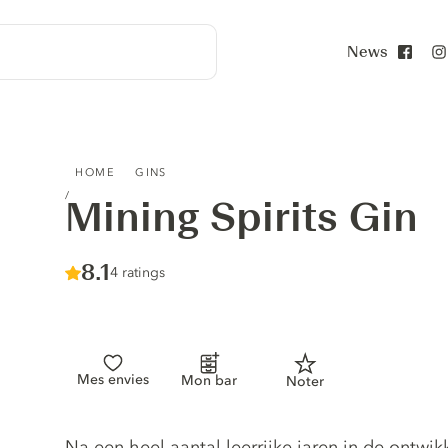
News
Face
MINING SPIRITS GIN
HOME
GINS
Mining Spirits Gin
Score :
8.1
/ 10
4 ratings
Mes envies
Mon bar
Noter
Gin description
Na een heel aantal leerrijke jaren in de ontw