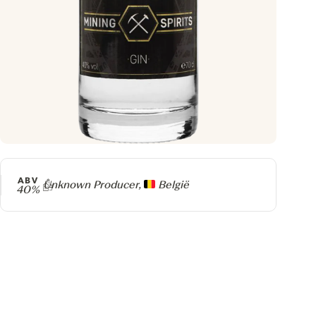
ABV
Producer
Unknown Producer,
België
40%