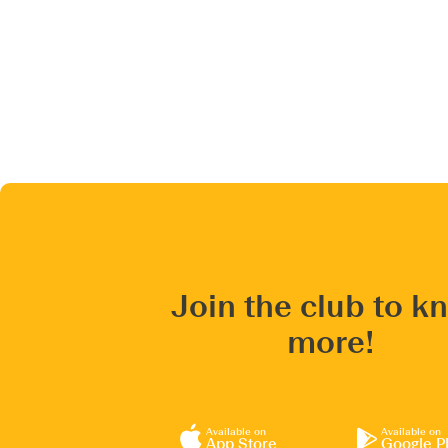
Join the club to k
more!
Available on
Available on
App Store
Google P