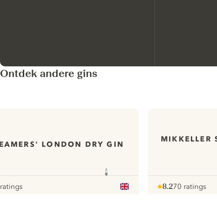
Ontdek andere gins
MIKKELLER 
EAMERS' LONDON DRY GIN
 ratings
8.2
70 ratings
our
Note :
/ 10
pour
ui.nextImg