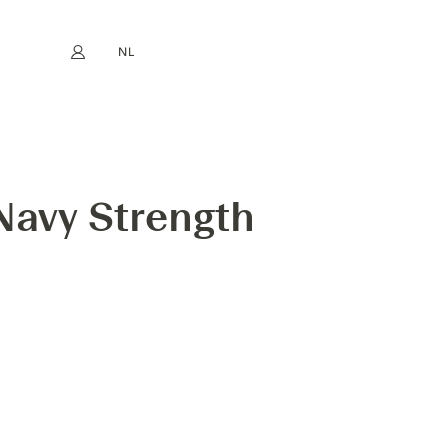
NL
Mijn account
book
Instagram
EN
FR
DE
ES
avy Strength