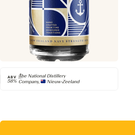
Producer
The National Distillery
ABV
58%
Company,
Nieuw-Zeeland