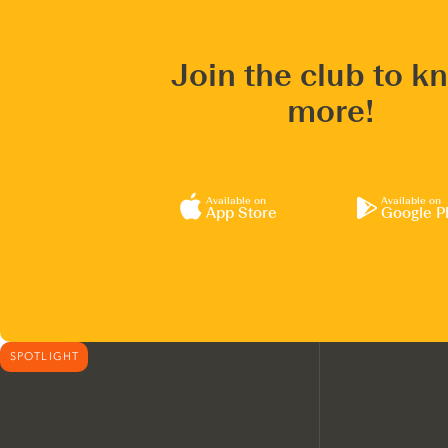
Join the club to k
more!
Available on
Available on
App Store
Google P
SPOTLIGHT