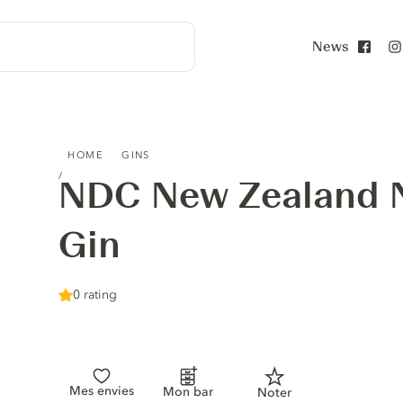
News
Face
NDC NEW ZEALAND NAVY STRENGTH GIN
HOME
GINS
NDC New Zealand N
Gin
0 rating
Mes envies
Mon bar
Noter