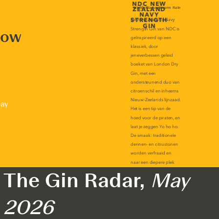
now
lay
The Gin Radar,
May
2026