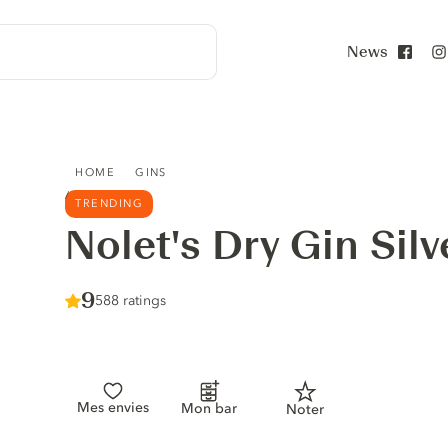
News
Face
NOLET'S DRY GIN SILVER
HOME
GINS
TRENDING
Nolet's Dry Gin Silv
Score :
9
/ 10
588 ratings
Mes envies
Mon bar
Noter