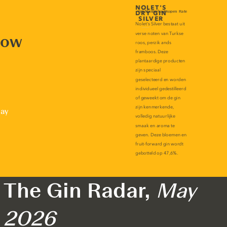
now
lay
The Gin Radar,
May
2026