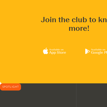
Join the club to k
more!
Available on
Available on
App Store
Google P
SPOTLIGHT