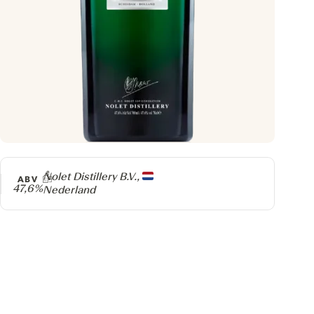
Producer
Nolet Distillery B.V.,
ABV
47,6%
Nederland