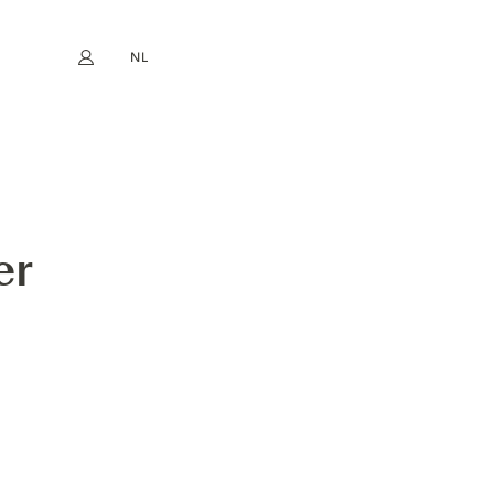
NL
Mijn account
book
Instagram
EN
FR
DE
ES
er