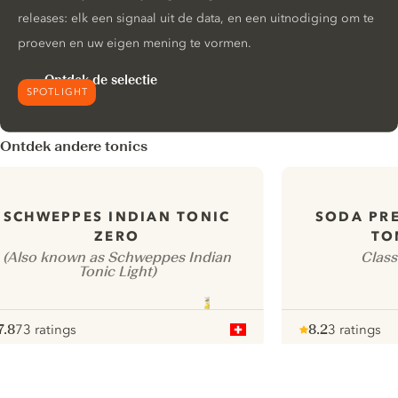
releases: elk een signaal uit de data, en een uitnodiging om te
proeven en uw eigen mening te vormen.
Ontdek de selectie
SPOTLIGHT
Ontdek andere tonics
SCHWEPPES INDIAN TONIC
SODA PRE
ZERO
TO
(Also known as Schweppes Indian
Class
Tonic Light)
7.8
73 ratings
8.2
3 ratings
ote :
 10
pour
Note :
/ 10
pour
ui.nextImg