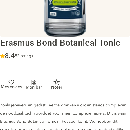
Erasmus Bond Botanical Tonic
Score :
8.4
/ 10
52 ratings
Mes envies
Mon bar
Noter
Tonic description
Zoals jenevers en gedistilleerde dranken worden steeds complexer,
de noodzaak zich voordoet voor meer complexe mixers. Dit is waar
Erasmus Bond Botanical Tonic in het spel komt. We hebben dit
complex brouwsel als een metgezel voor de meer ongebruikelijke,