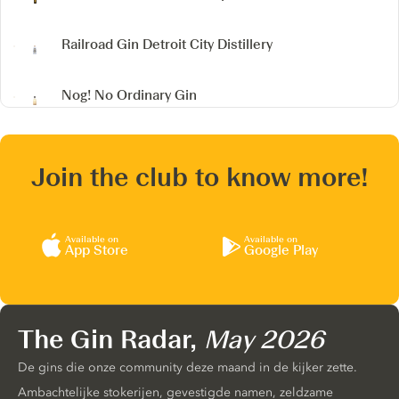
Railroad Gin
Detroit City Distillery
Nog! No Ordinary Gin
Join the club to know more!
Available on
Available on
App Store
Google Play
The Gin Radar,
May 2026
De gins die onze community deze maand in de kijker zette.
Ambachtelijke stokerijen, gevestigde namen, zeldzame