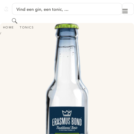
GA NAAR HOOFDINHOUD
Vind een gin, een tonic, …
Me
GINVENTORY
Zoeken
ERASMUS BOND BOTANICAL TONIC
HOME
TONICS