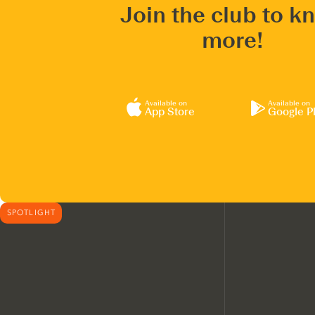
Join the club to k
more!
Available on
Available on
App Store
Google P
SPOTLIGHT