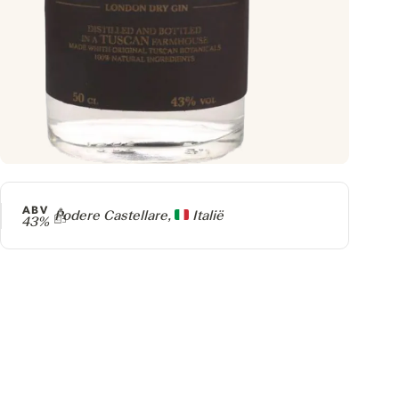
ABV
Producer
Podere Castellare,
Italië
43%