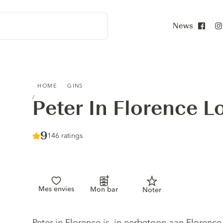
News
Face
PETER IN FLORENCE LONDON DRY GIN
HOME
GINS
Peter In Florence 
Score :
9
/ 10
146 ratings
Mes envies
Mon bar
Noter
Gin description
Peter in Florence is, in eerbetoon aan Florence