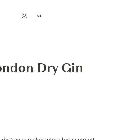
NL
Mijn account
book
Instagram
EN
FR
DE
ES
London Dry Gin
, de "gin van elegantie": het centreert