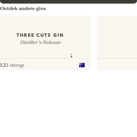
Ontdek andere gins
THREE CUTS GIN
Distiller’s Release
8.2
3 ratings
ote :
 10
pour
ui.nextImg