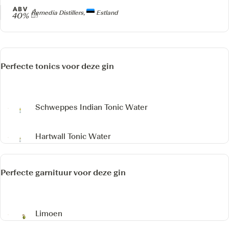
ABV
Producer
Remedia Distillers,
Estland
40%
Perfecte tonics voor deze gin
Schweppes Indian Tonic Water
Hartwall Tonic Water
Perfecte garnituur voor deze gin
Limoen