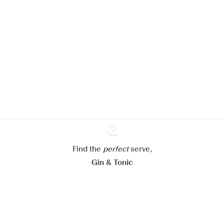
We zouden graag cookies gebruiken
om de ervaring op onze website te
verbeteren.
Meer info in verband met
ons cookiebeleid
Mijn cookie-instellingen aanpassen
Alles weigeren
Alles aanvaarden
Find the
perfect
Ginventory
serve,
Gin & Tonic
News
Contact