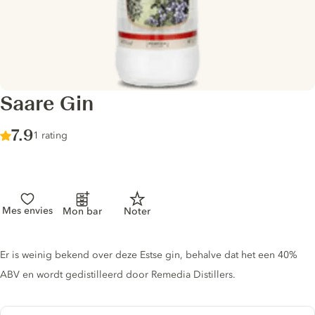
Saare Gin
Score :
7.9
/ 10
1 rating
Mes envies
Mon bar
Noter
Gin description
Er is weinig bekend over deze Estse gin, behalve dat het een 40%
ABV en wordt gedistilleerd door Remedia Distillers.