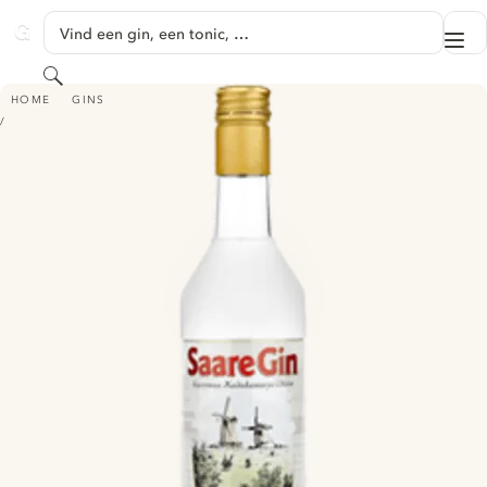
GA NAAR HOOFDINHOUD
Vind een gin, een tonic, …
Me
GINVENTORY
Zoeken
SAARE GIN
HOME
GINS