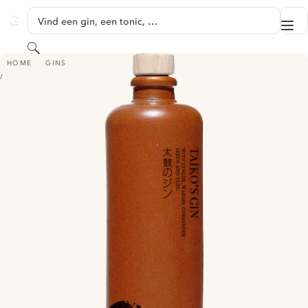
GA NAAR HOOFDINHOUD
Vind een gin, een tonic, …
Me
GINVENTORY
Zoeken
TAIKO'S GIN
HOME
GINS