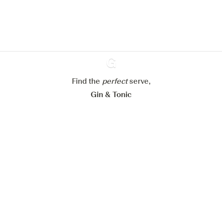
verbeteren.
Meer info in verband met
ons cookiebeleid
Mijn cookie-instellingen aanpassen
Alles weigeren
Alles aanvaarden
Find the
perfect
Ginventory
serve,
Gin & Tonic
News
Contact
Privacy Policy
Al onze Gins