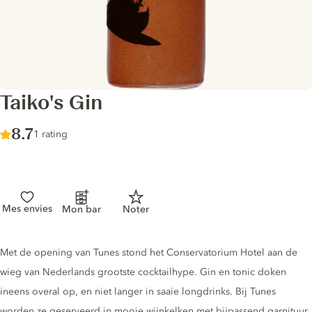
Taiko's Gin
Score :
8.7
/ 10
1 rating
Mes envies
Mon bar
Noter
Gin description
Met de opening van Tunes stond het Conservatorium Hotel aan de
wieg van Nederlands grootste cocktailhype. Gin en tonic doken
ineens overal op, en niet langer in saaie longdrinks. Bij Tunes
worden ze geserveerd in mooie wijnkelken met bijpassend garnituur.