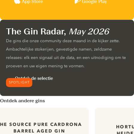
App Store
Google Play
The Gin Radar,
May 2026
De gins die onze community deze maand in de kijker zette.
Ambachtelijke stokerijen, gevestigde namen, zeldzame
releases: elk een signaal uit de data, en een uitnodiging om te
proeven en uw eigen mening te vormen.
Ontdek de selectie
SPOTLIGHT
Ontdek andere gins
THE SOURCE PURE CARDRONA
HORTU
BARREL AGED GIN
HEIDE