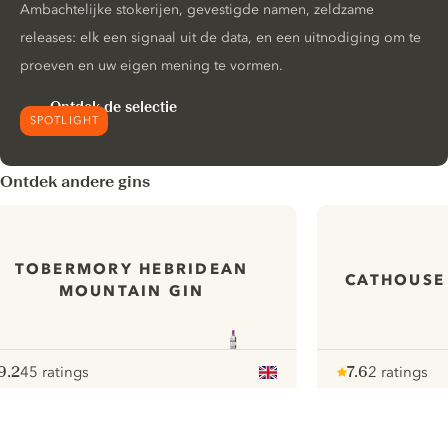
Ambachtelijke stokerijen, gevestigde namen, zeldzame
releases: elk een signaal uit de data, en een uitnodiging om te
proeven en uw eigen mening te vormen.
Ontdek de selectie
SPOTLIGHT
Ontdek andere gins
TOBERMORY HEBRIDEAN
CATHOUSE 
MOUNTAIN GIN
9.2
45 ratings
7.6
2 ratings
ote :
 10
pour
Note :
/ 10
pour
ui.nextImg