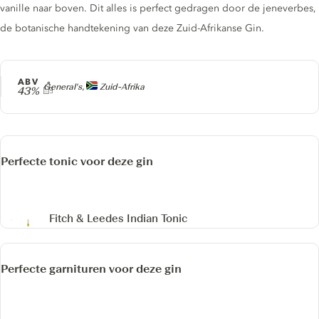
vanille naar boven. Dit alles is perfect gedragen door de jeneverbes,
de botanische handtekening van deze Zuid-Afrikanse Gin.
ABV
Producer
General's,
Zuid-Afrika
43%
Perfecte tonic voor deze gin
Fitch & Leedes Indian Tonic
Perfecte garnituren voor deze gin