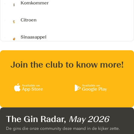
Komkommer
Citroen
Sinaasappel
Join the club to know more!
Available on
Available on
App Store
Google Play
The Gin Radar,
May 2026
De gins die onze community deze maand in de kijker zette.