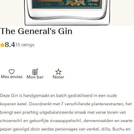
The General's Gin
Score :
8.4
/ 10
15 ratings
Mes envies
Mon bar
Noter
Gin description
Deze Gin is handgemaakt en batch gedistilleerd in een oude
koperen ketel. Doordrenkt met 7 verschillende plantenextracten, het
brengt een prachtig uitgebalanceerde smaak met verse tonen van
citroenschil en gekonfijte sinaasappelschil, dennennaalden en zwarte
peper gevolgd door aardse personages van venkel, dille, Buchu en