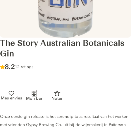
The Story Australian Botanicals
Gin
Score :
8.2
/ 10
12 ratings
Mes envies
Mon bar
Noter
Gin description
Onze eerste gin release is het serendipitous resultaat van het werken
met vrienden Gypsy Brewing Co. uit bij de wijnmakerij in Patterson