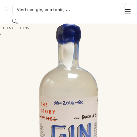
GA NAAR HOOFDINHOUD
Vind een gin, een tonic, …
Me
GINVENTORY
Zoeken
THE STORY AUSTRALIAN BOTANICALS GIN
HOME
GINS