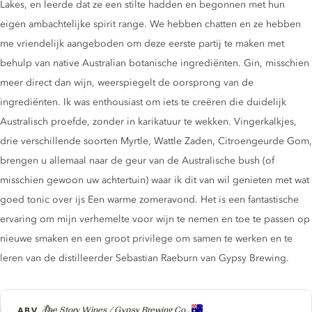
Lakes, en leerde dat ze een stilte hadden en begonnen met hun
eigen ambachtelijke spirit range. We hebben chatten en ze hebben
me vriendelijk aangeboden om deze eerste partij te maken met
behulp van native Australian botanische ingrediënten. Gin, misschien
meer direct dan wijn, weerspiegelt de oorsprong van de
ingrediënten. Ik was enthousiast om iets te creëren die duidelijk
Australisch proefde, zonder in karikatuur te wekken. Vingerkalkjes,
drie verschillende soorten Myrtle, Wattle Zaden, Citroengeurde Gom,
brengen u allemaal naar de geur van de Australische bush (of
misschien gewoon uw achtertuin) waar ik dit van wil genieten met wat
goed tonic over ijs Een warme zomeravond. Het is een fantastische
ervaring om mijn verhemelte voor wijn te nemen en toe te passen op
nieuwe smaken en een groot privilege om samen te werken en te
leren van de distilleerder Sebastian Raeburn van Gypsy Brewing.
Producer
ABV
The Story Wines / Gypsy Brewing Co.,