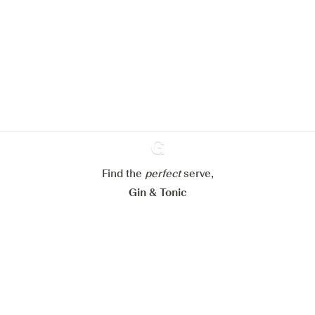
We zouden graag cookies gebruiken
om de ervaring op onze website te
verbeteren.
Meer info in verband met
ons cookiebeleid
Mijn cookie-instellingen aanpassen
Alles weigeren
Alles aanvaarden
Find the
perfect
Ginventory
serve,
Gin & Tonic
News
Contact
Privacy Policy