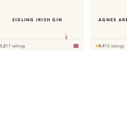
SIXLING IRISH GIN
AGNES AR
9.2
17 ratings
8.4
15 ratings
ote :
 10
pour
Note :
/ 10
pour
ui.nextImg