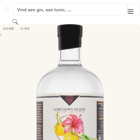
GA NAAR HOOFDINHOUD
Vind een gin, een tonic, …
Me
GINVENTORY
Zoeken
WILD LEMON & HIBISCUS GIN
HOME
GINS