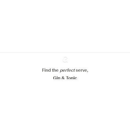
We zouden graag cookies gebruiken
om de ervaring op onze website te
verbeteren.
Meer info in verband met
ons cookiebeleid
Mijn cookie-instellingen aanpassen
Alles weigeren
Alles aanvaarden
Find the
perfect
Ginventory
serve,
Gin & Tonic
News
Contact
Privacy Policy