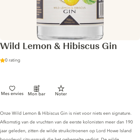
Wild Lemon & Hibiscus Gin
0 rating
Mes envies
Mon bar
Noter
Gin description
Onze Wild Lemon & Hibiscus Gin is niet voor niets een signature.
Afkomstig van de vruchten van de eerste kolonisten meer dan 190
jaar geleden, zitten de wilde struikcitroenen op Lord Howe Island
boordevol citrussmaak die het gehemelte verfrist. De wilde