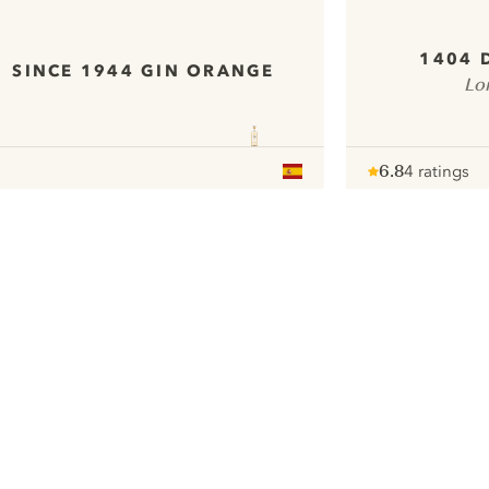
1404 
SINCE 1944 GIN ORANGE
Lo
6.8
4 ratings
Note :
/ 10
pour
ui.nextImg